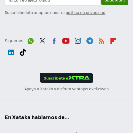
Suscribiéndote aceptas nuestra
política de privacidad
Síguenos
Wh
Twit
Fac
You
Inst
Tele
RSS
Flip
ats
ter
ebo
tub
agr
gra
boa
Link
Tikt
App
ok
e
am
m
rd
edI
ok
Suscríbete a
n
Apoya a Xataka y disfruta ventajas exclusivas
En Xataka hablamos de...