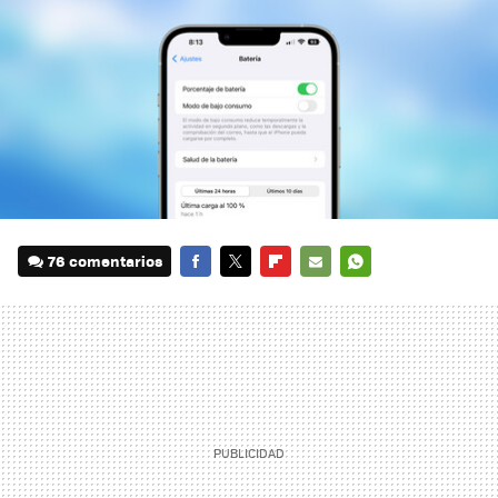
76 comentarios
FACEBOOK
TWITTER
FLIPBOARD
E-
WHATSAPP
MAIL