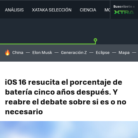
Suscríbete a
ANÁLISIS
XATAKA SELECCIÓN
CIENCIA
MOVILIDAD
HOY SE HABLA DE
China
Elon Musk
Generación Z
Eclipse
Mapa
iOS 16 resucita el porcentaje de
batería cinco años después. Y
reabre el debate sobre si es o no
necesario