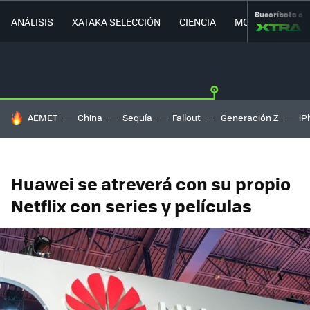
Suscríbete a
ANÁLISIS
XATAKA SELECCIÓN
CIENCIA
MOVILIDAD
HOY SE HABLA DE
AEMET
China
Sequía
Fallout
Generación Z
iP
Huawei se atreverá con su propio
Netflix con series y películas