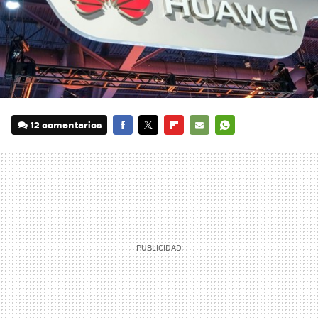
12 comentarios
FACEBOOK
TWITTER
FLIPBOARD
E-
WHATSAPP
MAIL