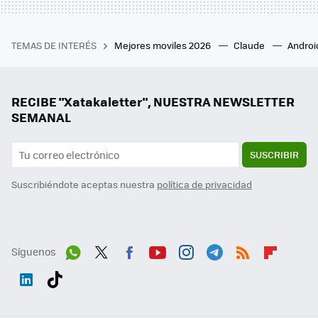
TEMAS DE INTERÉS
Mejores moviles 2026
Claude
Androi
RECIBE "Xatakaletter", NUESTRA NEWSLETTER
SEMANAL
SUSCRIBIR
Suscribiéndote aceptas nuestra
política de privacidad
Síguenos
Wh
Twit
Fac
You
Inst
Tele
RSS
Flip
ats
ter
ebo
tub
agr
gra
boa
Link
Tikt
App
ok
e
am
m
rd