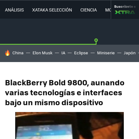
Suscríbete a
ANÁLISIS
XATAKA SELECCIÓN
CIENCIA
MOVILIDAD
HOY SE HABLA DE
China
Elon Musk
IA
Eclipse
Miniserie
Japón
BlackBerry Bold 9800, aunando
varias tecnologías e interfaces
bajo un mismo dispositivo