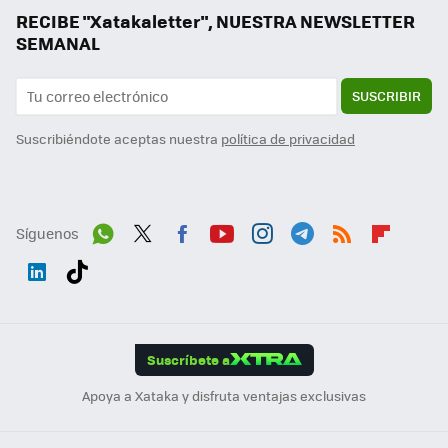
RECIBE "Xatakaletter", NUESTRA NEWSLETTER
SEMANAL
SUSCRIBIR
Suscribiéndote aceptas nuestra
política de privacidad
Síguenos
Wh
Twit
Fac
You
Inst
Tele
RSS
Flip
ats
ter
ebo
tub
agr
gra
boa
Link
Tikt
App
ok
e
am
m
rd
edI
ok
Suscríbete a
n
Apoya a Xataka y disfruta ventajas exclusivas