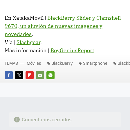
En XatakaMóvil |
BlackBerry Slider y Clamshell
9670, un aluvión de nuevas imágenes y
novedades
.
Vía |
Slashgear
.
Más información |
BoyGeniusReport
.
TEMAS
Móviles
BlackBerry
Smartphone
Black
FACEBOOK
TWITTER
FLIPBOARD
E-
WHATSAPP
MAIL
Comentarios cerrados