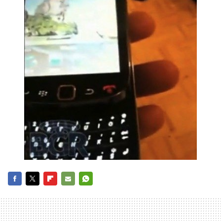
FACEBOOK
TWITTER
FLIPBOARD
E-
WHATSAPP
MAIL