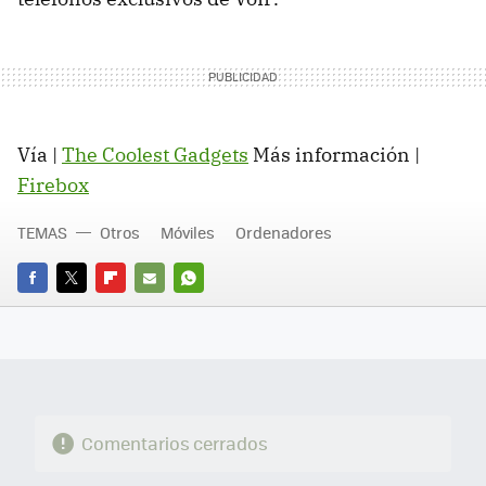
Vía |
The Coolest Gadgets
Más información |
Firebox
TEMAS
Otros
Móviles
Ordenadores
FACEBOOK
TWITTER
FLIPBOARD
E-
WHATSAPP
MAIL
Comentarios cerrados