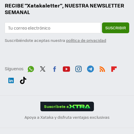
RECIBE "Xatakaletter", NUESTRA NEWSLETTER
SEMANAL
SUSCRIBIR
Suscribiéndote aceptas nuestra
política de privacidad
Síguenos
Wh
Twit
Fac
You
Inst
Tele
RSS
Flip
ats
ter
ebo
tub
agr
gra
boa
Link
Tikt
App
ok
e
am
m
rd
edI
ok
Suscríbete a
n
Apoya a Xataka y disfruta ventajas exclusivas