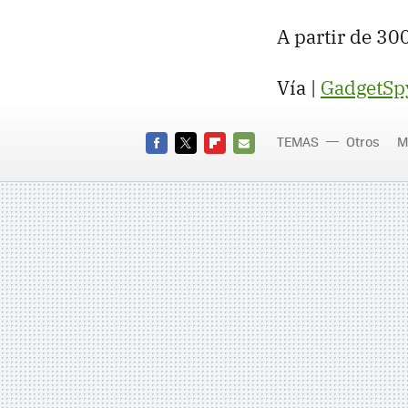
A partir de 30
Vía |
GadgetSp
TEMAS
Otros
M
FACEBOOK
TWITTER
FLIPBOARD
E-
MAIL