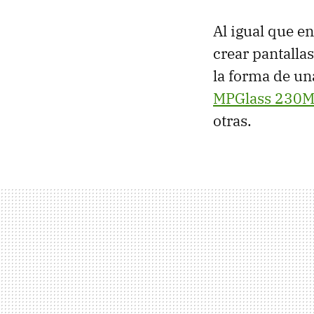
Al igual que e
crear pantalla
la forma de una
MPGlass 230
otras.