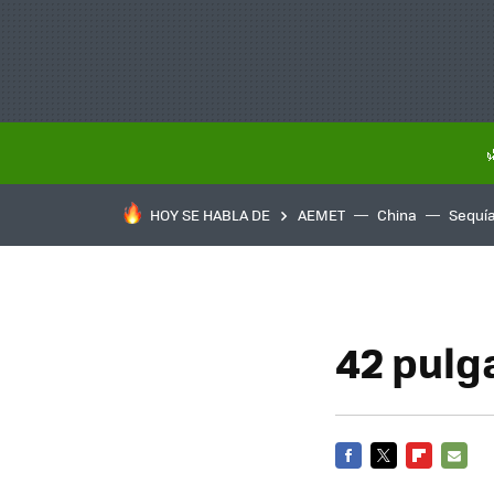
HOY SE HABLA DE
AEMET
China
Sequí
42 pulg
FACEBOOK
TWITTER
FLIPBOARD
E-