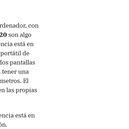
ordenador, con
920
son algo
ncia está en
portátil de
dos pantallas
 tener una
metros. El
en las propias
encia está en
ón.