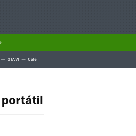
GTA VI
Café
portátil