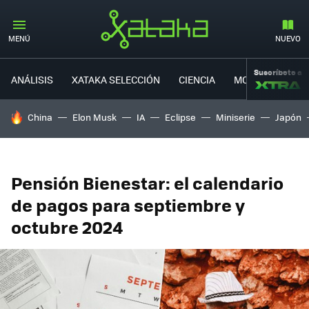
MENÚ
NUEVO
Suscríbete a
ANÁLISIS
XATAKA SELECCIÓN
CIENCIA
MOVILIDAD
HOY SE HABLA DE
China
Elon Musk
IA
Eclipse
Miniserie
Japón
Pensión Bienestar: el calendario
de pagos para septiembre y
octubre 2024