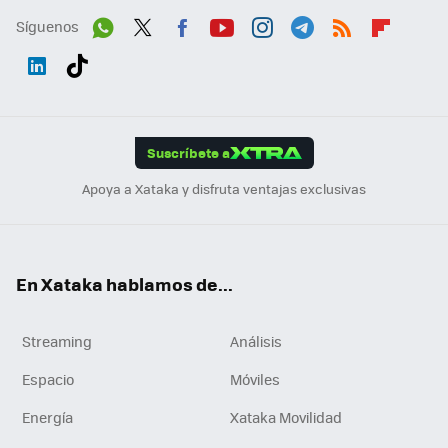
Síguenos
Wh
Twit
Fac
You
Inst
Tele
RSS
Flip
ats
ter
ebo
tub
agr
gra
boa
Link
Tikt
App
ok
e
am
m
rd
edI
ok
Suscríbete a
n
Apoya a Xataka y disfruta ventajas exclusivas
En Xataka hablamos de...
Streaming
Análisis
Espacio
Móviles
Energía
Xataka Movilidad