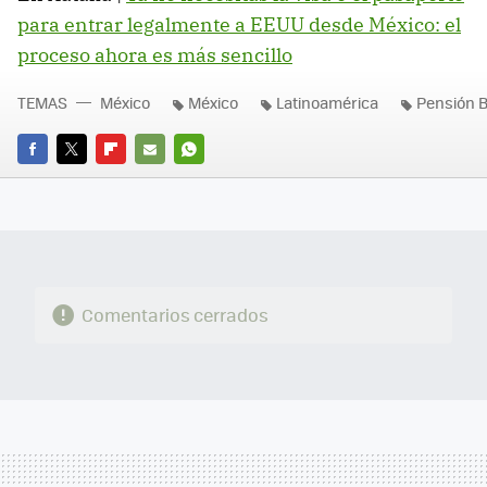
para entrar legalmente a EEUU desde México: el
proceso ahora es más sencillo
TEMAS
México
México
Latinoamérica
Pensión B
FACEBOOK
TWITTER
FLIPBOARD
E-
WHATSAPP
MAIL
Comentarios cerrados