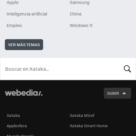
Apple
Samsung
Inteligencia artificial
China
Empleo
Windows 11
VER MÁS TEMAS
BUSCA
SUBIR
Xataka
Xataka Móvil
Applesfera
Xataka Smart Home
Mundo Xiaomi