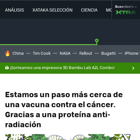
Suscríbete a
ANÁLISIS
XATAKA SELECCIÓN
CIENCIA
MOVILIDAD
HOY SE HABLA DE
China
Tim Cook
NASA
Fallout
Bugatti
iPhone 
🖨️ ¡Sorteamos una impresora 3D Bambu Lab A2L Combo!
Estamos un paso más cerca de
una vacuna contra el cáncer.
Gracias a una proteína anti-
radiación