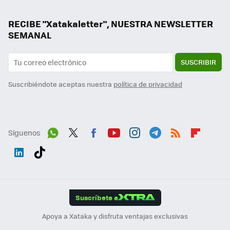
RECIBE "Xatakaletter", NUESTRA NEWSLETTER
SEMANAL
SUSCRIBIR
Suscribiéndote aceptas nuestra
política de privacidad
Síguenos
Wh
Twit
Fac
You
Inst
Tele
RSS
Flip
ats
ter
ebo
tub
agr
gra
boa
Link
Tikt
App
ok
e
am
m
rd
edI
ok
Suscríbete a
n
Apoya a Xataka y disfruta ventajas exclusivas