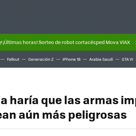
🌿¡Últimas horas! Sorteo de robot cortacésped Mova ViAX
Fallout
Generación Z
iPhone 18
Arabia Saudí
GTA VI
la haría que las armas i
ean aún más peligrosas