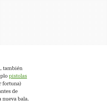
s, también
mplo
pistolas
 fortuna)
antes de
a nueva bala.