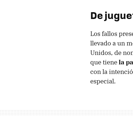
De jugue
Los fallos pre
llevado a un m
Unidos, de nom
que tiene
la p
con la intenci
especial.