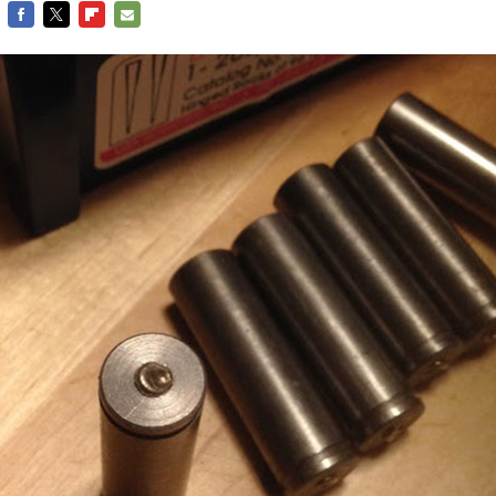
FACEBOOK
TWITTER
FLIPBOARD
E-
MAIL