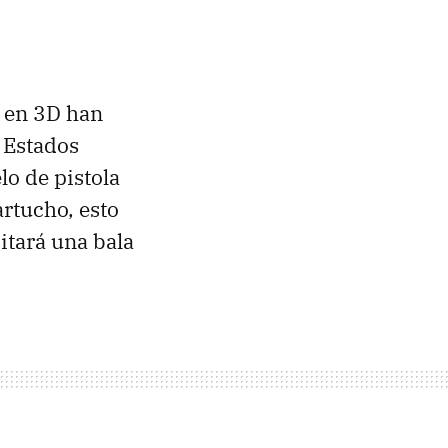
s en 3D han
 Estados
o de pistola
artucho, esto
itará una bala