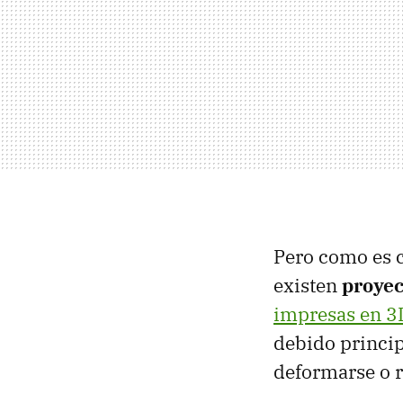
Pero como es c
existen
proyec
impresas en 3
debido princi
deformarse o r