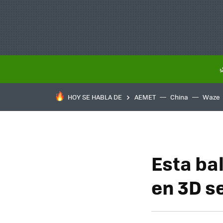
HOY SE HABLA DE
AEMET
China
Waze
Esta ba
en 3D s