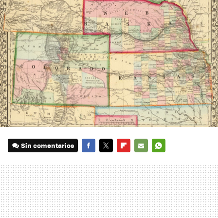
Sin comentarios
FACEBOOK
TWITTER
FLIPBOARD
E-
WHATSAPP
MAIL