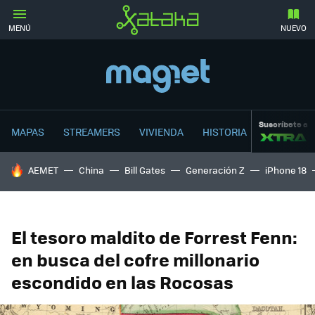
MENÚ
NUEVO
Suscríbete a
MAPAS
STREAMERS
VIVIENDA
HISTORIA
HOY SE HABLA DE
AEMET
China
Bill Gates
Generación Z
iPhone 18
El tesoro maldito de Forrest Fenn:
en busca del cofre millonario
escondido en las Rocosas