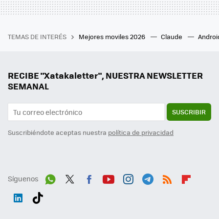
TEMAS DE INTERÉS
Mejores moviles 2026
Claude
Androi
RECIBE "Xatakaletter", NUESTRA NEWSLETTER
SEMANAL
SUSCRIBIR
Suscribiéndote aceptas nuestra
política de privacidad
Síguenos
Wh
Twit
Fac
You
Inst
Tele
RSS
Flip
ats
ter
ebo
tub
agr
gra
boa
Link
Tikt