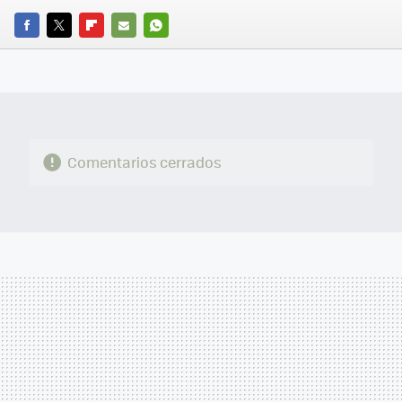
FACEBOOK
TWITTER
FLIPBOARD
E-
WHATSAPP
MAIL
Comentarios cerrados