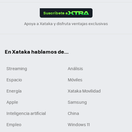
App
ok
e
am
m
rd
edI
ok
Suscríbete a
n
Apoya a Xataka y disfruta ventajas exclusivas
En Xataka hablamos de...
Streaming
Análisis
Espacio
Móviles
Energía
Xataka Movilidad
Apple
Samsung
Inteligencia artificial
China
Empleo
Windows 11