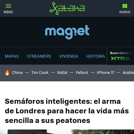
MENÚ
NUEVO
Suscríbete a
MAPAS
STREAMERS
VIVIENDA
HISTORIA
HOY SE HABLA DE
China
Tim Cook
NASA
Fallout
iPhone 17
Arabi
Semáforos inteligentes: el arma
de Londres para hacer la vida más
sencilla a sus peatones