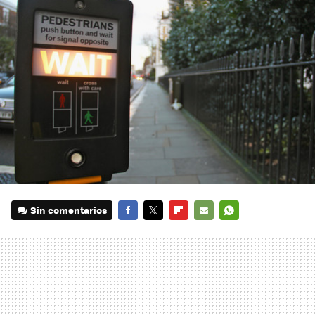
Sin comentarios
FACEBOOK
TWITTER
FLIPBOARD
E-
WHATSAPP
MAIL