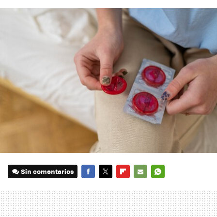
Sin comentarios
FACEBOOK
TWITTER
FLIPBOARD
E-
WHATSAPP
MAIL