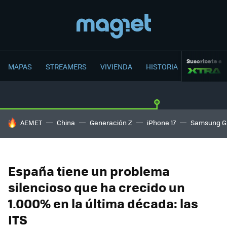
Suscríbete a
MAPAS
STREAMERS
VIVIENDA
HISTORIA
HOY SE HABLA DE
AEMET
China
Generación Z
iPhone 17
Samsung G
España tiene un problema
silencioso que ha crecido un
1.000% en la última década: las
ITS