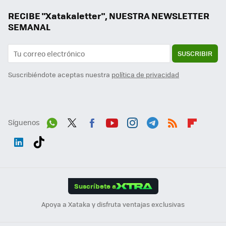
RECIBE "Xatakaletter", NUESTRA NEWSLETTER
SEMANAL
SUSCRIBIR
Suscribiéndote aceptas nuestra
política de privacidad
Síguenos
Wh
Twit
Fac
You
Inst
Tele
RSS
Flip
ats
ter
ebo
tub
agr
gra
boa
Link
Tikt
App
ok
e
am
m
rd
edI
ok
Suscríbete a
n
Apoya a Xataka y disfruta ventajas exclusivas