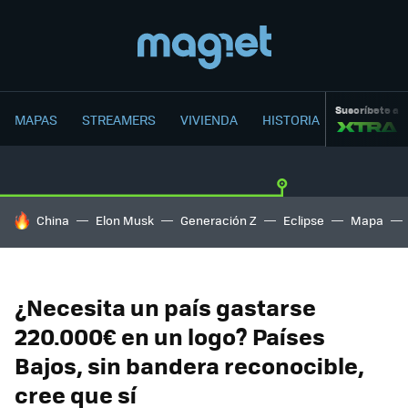
Suscríbete a
MAPAS
STREAMERS
VIVIENDA
HISTORIA
HOY SE HABLA DE
China
Elon Musk
Generación Z
Eclipse
Mapa
¿Necesita un país gastarse
220.000€ en un logo? Países
Bajos, sin bandera reconocible,
cree que sí