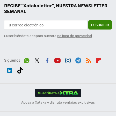
RECIBE "Xatakaletter", NUESTRA NEWSLETTER
SEMANAL
SUSCRIBIR
Suscribiéndote aceptas nuestra
política de privacidad
Síguenos
Wh
Twit
Fac
You
Inst
Tele
RSS
Flip
ats
ter
ebo
tub
agr
gra
boa
Link
Tikt
App
ok
e
am
m
rd
edI
ok
Suscríbete a
n
Apoya a Xataka y disfruta ventajas exclusivas