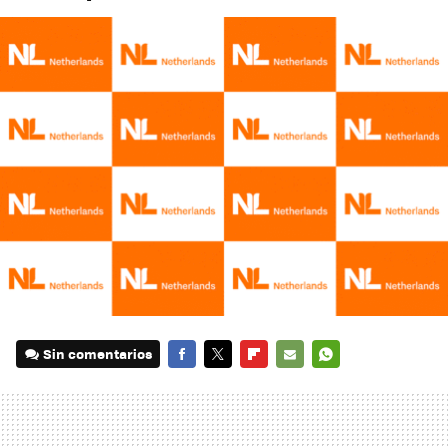
Sin comentarios
FACEBOOK
TWITTER
FLIPBOARD
E-
WHATSAPP
MAIL