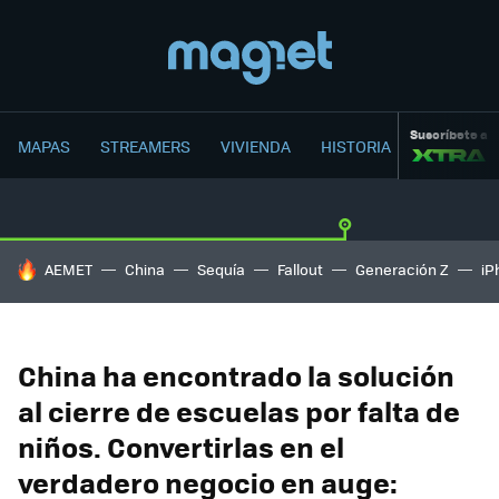
Suscríbete a
MAPAS
STREAMERS
VIVIENDA
HISTORIA
HOY SE HABLA DE
AEMET
China
Sequía
Fallout
Generación Z
iP
China ha encontrado la solución
al cierre de escuelas por falta de
niños. Convertirlas en el
verdadero negocio en auge: