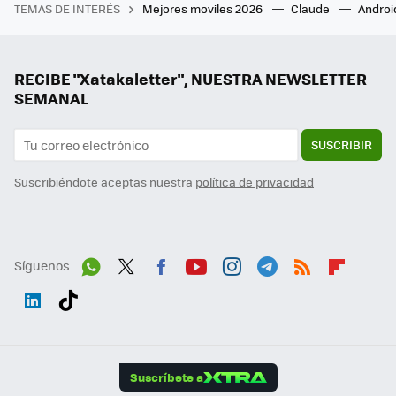
TEMAS DE INTERÉS
Mejores moviles 2026
Claude
Androi
RECIBE "Xatakaletter", NUESTRA NEWSLETTER
SEMANAL
SUSCRIBIR
Suscribiéndote aceptas nuestra
política de privacidad
Síguenos
Wh
Twit
Fac
You
Inst
Tele
RSS
Flip
ats
ter
ebo
tub
agr
gra
boa
Link
Tikt
App
ok
e
am
m
rd
edI
ok
Suscríbete a
n