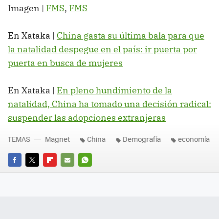
Imagen |
FMS
,
FMS
En Xataka |
China gasta su última bala para que
la natalidad despegue en el país: ir puerta por
puerta en busca de mujeres
En Xataka |
En pleno hundimiento de la
natalidad, China ha tomado una decisión radical:
suspender las adopciones extranjeras
TEMAS
Magnet
China
Demografía
economía
FACEBOOK
TWITTER
FLIPBOARD
E-
WHATSAPP
MAIL