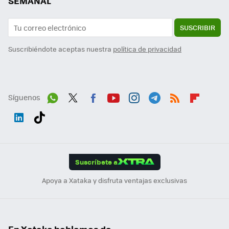
SEMANAL
SUSCRIBIR
Suscribiéndote aceptas nuestra
política de privacidad
Síguenos
Wh
Twit
Fac
You
Inst
Tele
RSS
Flip
ats
ter
ebo
tub
agr
gra
boa
Link
Tikt
App
ok
e
am
m
rd
edI
ok
Suscríbete a
n
Apoya a Xataka y disfruta ventajas exclusivas
En Xataka hablamos de...