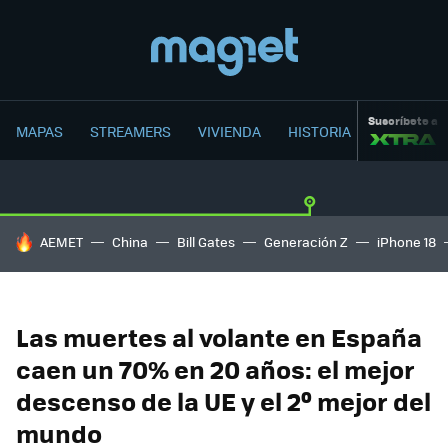
Suscríbete a
MAPAS
STREAMERS
VIVIENDA
HISTORIA
HOY SE HABLA DE
AEMET
China
Bill Gates
Generación Z
iPhone 18
Las muertes al volante en España
caen un 70% en 20 años: el mejor
descenso de la UE y el 2º mejor del
mundo