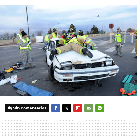
Sin comentarios
FACEBOOK
TWITTER
FLIPBOARD
E-
WHATSAPP
MAIL