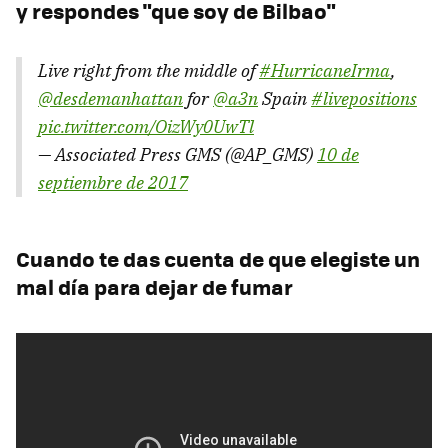
y respondes "que soy de Bilbao"
Live right from the middle of
#HurricaneIrma
,
@desdemanhattan
for
@a3n
Spain
#livepositions
pic.twitter.com/OizWy0UwTl
— Associated Press GMS (@AP_GMS)
10 de
septiembre de 2017
Cuando te das cuenta de que elegiste un
mal día para dejar de fumar