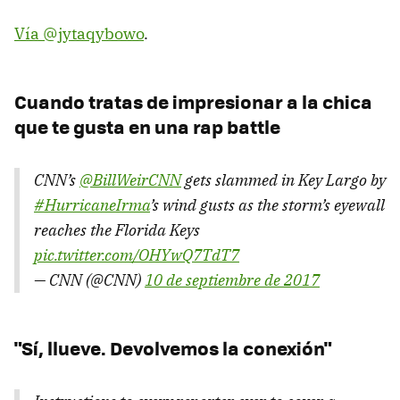
Vía @jytaqybowo
.
Cuando tratas de impresionar a la chica
que te gusta en una rap battle
CNN’s
@BillWeirCNN
gets slammed in Key Largo by
#HurricaneIrma
’s wind gusts as the storm’s eyewall
reaches the Florida Keys
pic.twitter.com/OHYwQ7TdT7
— CNN (@CNN)
10 de septiembre de 2017
"Sí, llueve. Devolvemos la conexión"