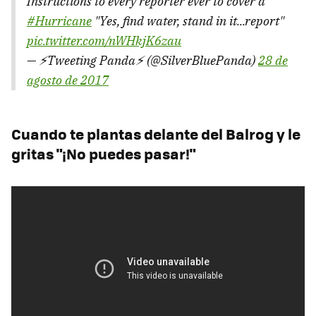
Instructions to every reporter ever to cover a
#Hurricane
"Yes, find water, stand in it...report"
pic.twitter.com/nWHkjK6zau
— ⚡Tweeting Panda⚡ (@SilverBluePanda)
28 de
agosto de 2017
Cuando te plantas delante del Balrog y le
gritas "¡No puedes pasar!"