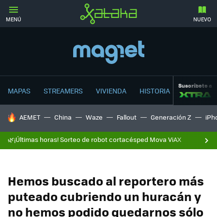
MENÚ
NUEVO
Suscríbete a
MAPAS
STREAMERS
VIVIENDA
HISTORIA
HOY SE HABLA DE
AEMET
China
Waze
Fallout
Generación Z
iPh
🌿¡Últimas horas! Sorteo de robot cortacésped Mova ViAX
Hemos buscado al reportero más
puteado cubriendo un huracán y
no hemos podido quedarnos sólo