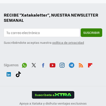
RECIBE "Xatakaletter", NUESTRA NEWSLETTER
SEMANAL
SUSCRIBIR
Suscribiéndote aceptas nuestra
política de privacidad
Síguenos
Wh
Twit
Fac
You
Inst
Tele
RSS
Flip
ats
ter
ebo
tub
agr
gra
boa
Link
Tikt
App
ok
e
am
m
rd
edI
ok
Suscríbete a
n
Apoya a Xataka y disfruta ventajas exclusivas