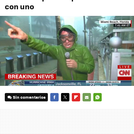
con uno
Sin comentarios
FACEBOOK
TWITTER
FLIPBOARD
E-
WHATSAPP
MAIL