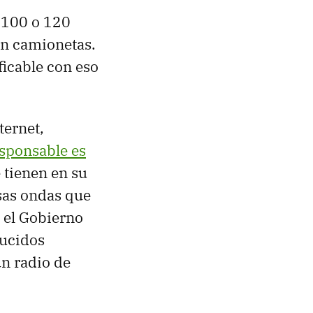
s 100 o 120
en camionetas.
ficable con eso
ternet,
esponsable es
 tienen en su
sas ondas que
e el Gobierno
ducidos
n radio de