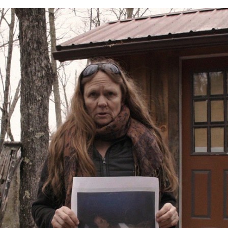
FACEBOOK
TWITTER
FLIPBOARD
E-
MAIL