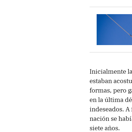
Inicialmente l
estaban acost
formas, pero ga
en la última d
indeseados. A 
nación se habí
siete años.