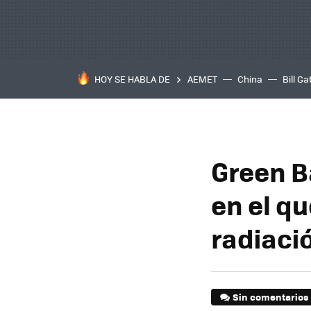
HOY SE HABLA DE
AEMET
China
Bill Ga
Green B
en el qu
radiaci
Sin comentarios