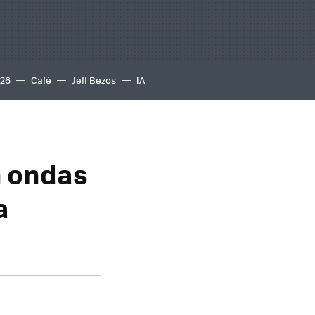
S26
Café
Jeff Bezos
IA
n ondas
a