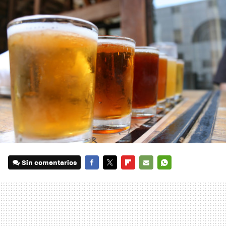
Sin comentarios
FACEBOOK
TWITTER
FLIPBOARD
E-
WHATSAPP
MAIL