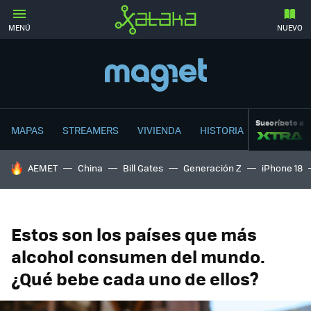
MENÚ
NUEVO
Suscríbete a
MAPAS
STREAMERS
VIVIENDA
HISTORIA
HOY SE HABLA DE
AEMET
China
Bill Gates
Generación Z
iPhone 18
Estos son los países que más
alcohol consumen del mundo.
¿Qué bebe cada uno de ellos?