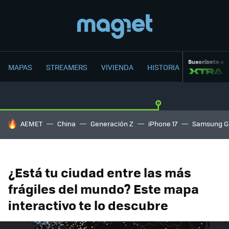
Suscríbete a
MAPAS
STREAMERS
VIVIENDA
HISTORIA
HOY SE HABLA DE
AEMET
China
Generación Z
iPhone 17
Samsung G
¿Está tu ciudad entre las más
frágiles del mundo? Este mapa
interactivo te lo descubre