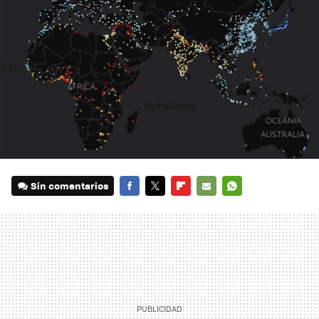
Sin comentarios
FACEBOOK
TWITTER
FLIPBOARD
E-
WHATSAPP
MAIL