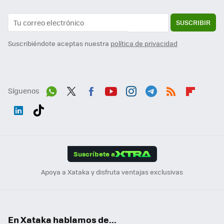
SUSCRIBIR
Suscribiéndote aceptas nuestra
política de privacidad
Síguenos
Wh
Twit
Fac
You
Inst
Tele
RSS
Flip
ats
ter
ebo
tub
agr
gra
boa
Link
Tikt
App
ok
e
am
m
rd
edI
ok
Suscríbete a
n
Apoya a Xataka y disfruta ventajas exclusivas
En Xataka hablamos de...