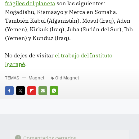
frágiles del planeta
son las siguientes:
Mogadishu, Kismaayo y Merca en Somalia.
También Kabul (Afganistán), Mosul (Iraq), Aden
(Yemen), Kirkuk (Iraq), Juba (Sudán del Sur), Ibb
(Yemen) y Kunduz (Iraq).
No dejes de visitar
el trabajo del Instituto
Igarapé
.
TEMAS
Magnet
Old Magnet
FACEBOOK
TWITTER
FLIPBOARD
E-
WHATSAPP
MAIL
Comentarios cerrados