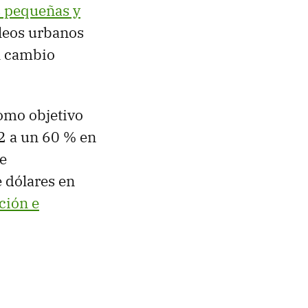
s pequeñas y
leos urbanos
l cambio
como objetivo
2 a un 60 % en
e
e dólares en
ción e