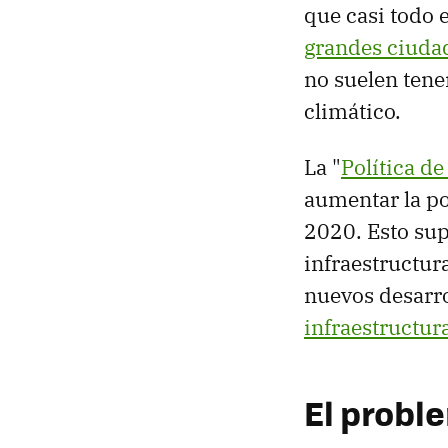
que casi todo 
grandes ciuda
no suelen ten
climático.
La "
Política d
aumentar la p
2020. Esto sup
infraestructur
nuevos desarro
infraestructur
El probl