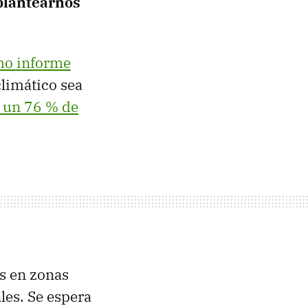
plantearnos
mo informe
climático sea
y un 76 % de
es en zonas
les. Se espera