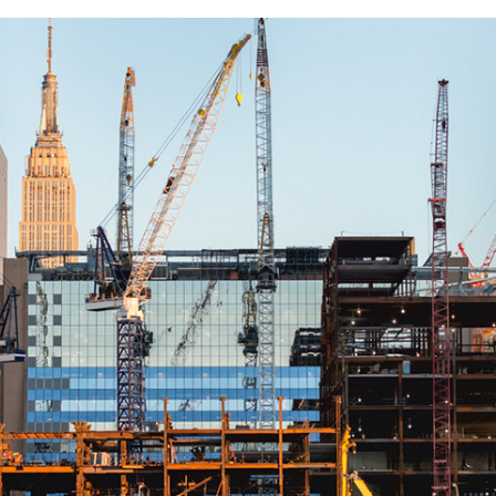
FACEBOOK
TWITTER
FLIPBOARD
E-
MAIL