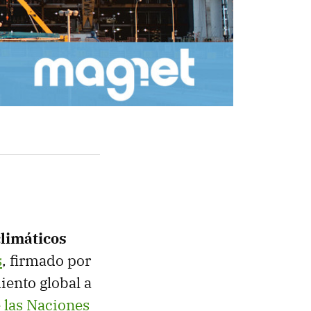
climáticos
s
, firmado por
iento global a
e las Naciones