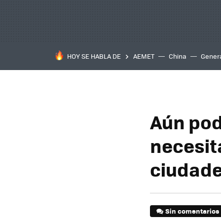
HOY SE HABLA DE
AEMET
China
Gener
Aún pod
necesit
ciudade
Sin comentarios