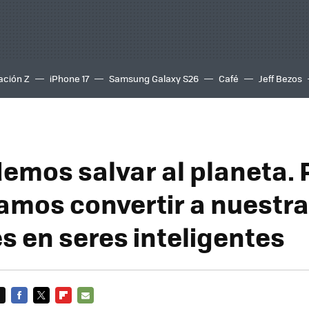
ación Z
iPhone 17
Samsung Galaxy S26
Café
Jeff Bezos
emos salvar al planeta. 
amos convertir a nuestr
s en seres inteligentes