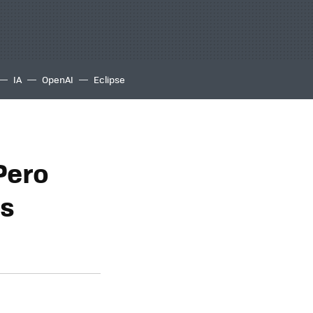
IA
OpenAI
Eclipse
Pero
as