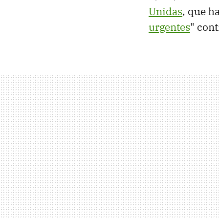
Unidas
, que h
urgentes
" cont