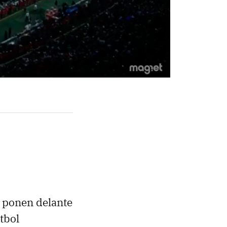
e ponen delante
útbol