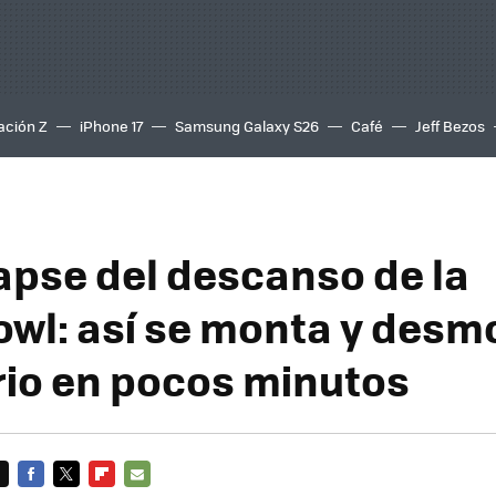
ación Z
iPhone 17
Samsung Galaxy S26
Café
Jeff Bezos
lapse del descanso de la
wl: así se monta y desm
io en pocos minutos