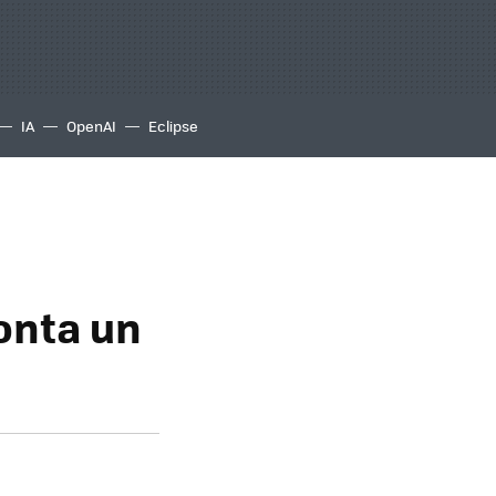
IA
OpenAI
Eclipse
onta un