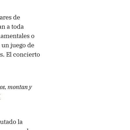
nares de
an a toda
namentales o
 un juego de
s. El concierto
os, montan y
i
utado la