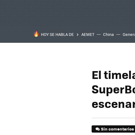
HOY SE HABLA DE
AEMET
China
Gener
El time
SuperBo
escenar
Sin comentarios