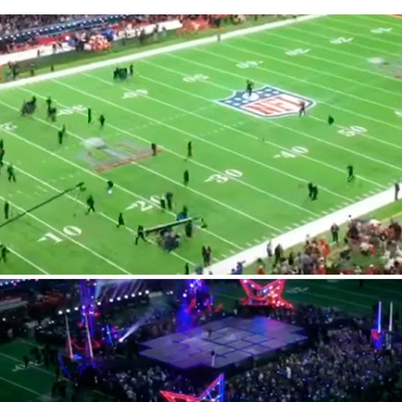
FACEBOOK
TWITTER
FLIPBOARD
E-
MAIL