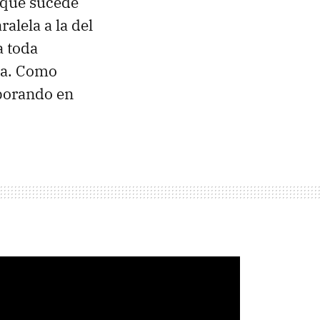
 que sucede
ralela a la del
a toda
sa. Como
aborando en