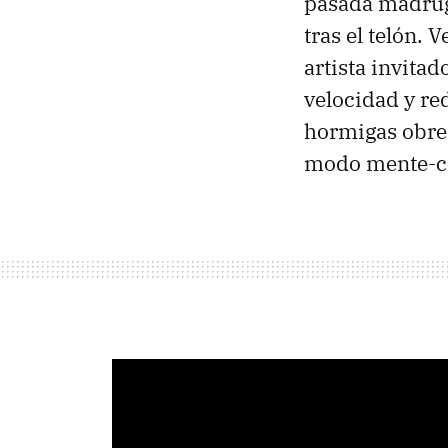
pasada madruga
tras el telón. 
artista invitad
velocidad y re
hormigas obrer
modo mente-c