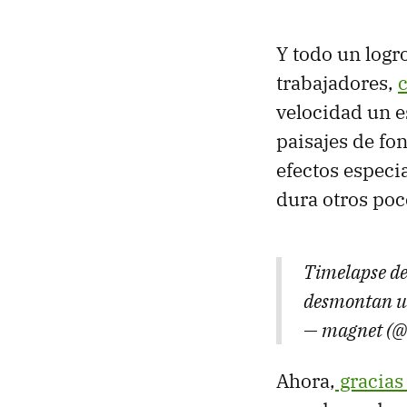
Y todo un logr
trabajadores,
velocidad un e
paisajes de fo
efectos especi
dura otros poc
Timelapse de
desmontan un
— magnet (
Ahora,
gracias