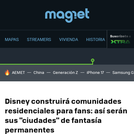
Suscríbete a
MAPAS
STREAMERS
VIVIENDA
HISTORIA
HOY SE HABLA DE
AEMET
China
Generación Z
iPhone 17
Samsung G
Disney construirá comunidades
residenciales para fans: así serán
sus "ciudades" de fantasía
permanentes