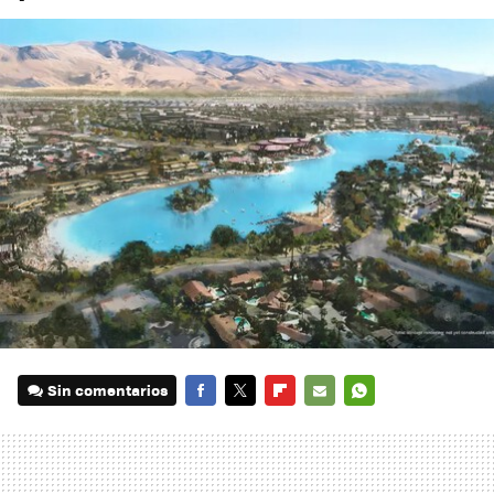
Sin comentarios
FACEBOOK
TWITTER
FLIPBOARD
E-
WHATSAPP
MAIL