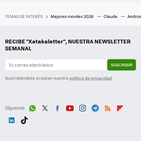
TEMAS DE INTERÉS
Mejores moviles 2026
Claude
Androi
RECIBE "Xatakaletter", NUESTRA NEWSLETTER
SEMANAL
SUSCRIBIR
Suscribiéndote aceptas nuestra
política de privacidad
Síguenos
Wh
Twit
Fac
You
Inst
Tele
RSS
Flip
ats
ter
ebo
tub
agr
gra
boa
Link
Tikt
App
ok
e
am
m
rd
edI
ok