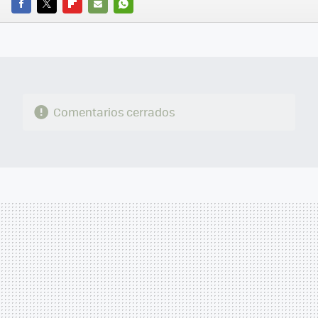
FACEBOOK
TWITTER
FLIPBOARD
E-
WHATSAPP
MAIL
Comentarios cerrados