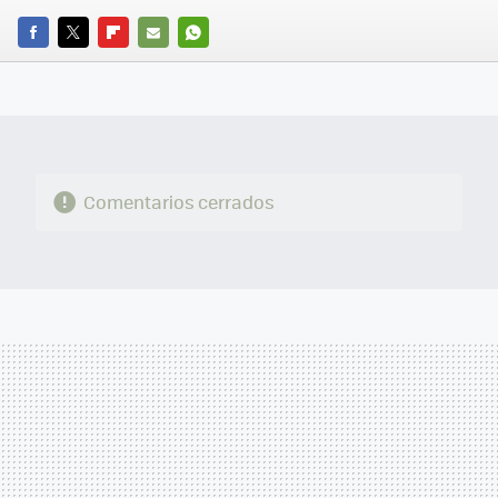
FACEBOOK
TWITTER
FLIPBOARD
E-
WHATSAPP
MAIL
Comentarios cerrados