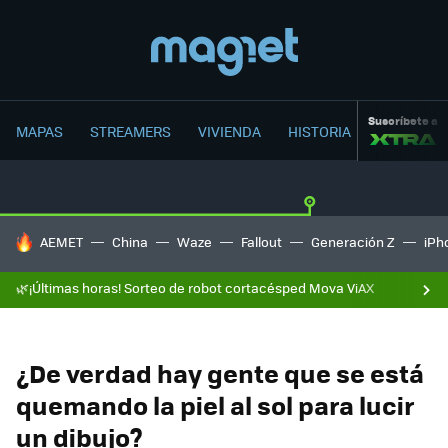
Suscríbete a
MAPAS
STREAMERS
VIVIENDA
HISTORIA
HOY SE HABLA DE
AEMET
China
Waze
Fallout
Generación Z
iPh
🌿¡Últimas horas! Sorteo de robot cortacésped Mova ViAX
¿De verdad hay gente que se está
quemando la piel al sol para lucir
un dibujo?