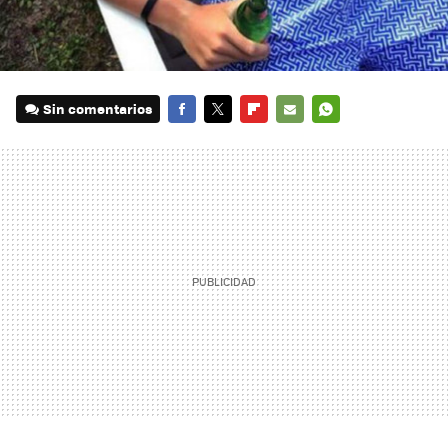
Sin comentarios
FACEBOOK
TWITTER
FLIPBOARD
E-
WHATSAPP
MAIL