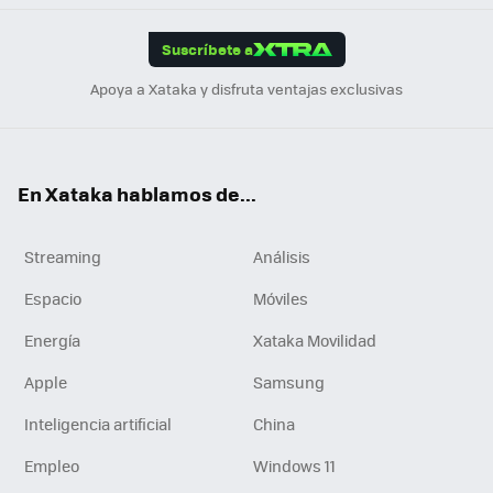
App
ok
e
am
m
rd
edI
ok
Suscríbete a
n
Apoya a Xataka y disfruta ventajas exclusivas
En Xataka hablamos de...
Streaming
Análisis
Espacio
Móviles
Energía
Xataka Movilidad
Apple
Samsung
Inteligencia artificial
China
Empleo
Windows 11