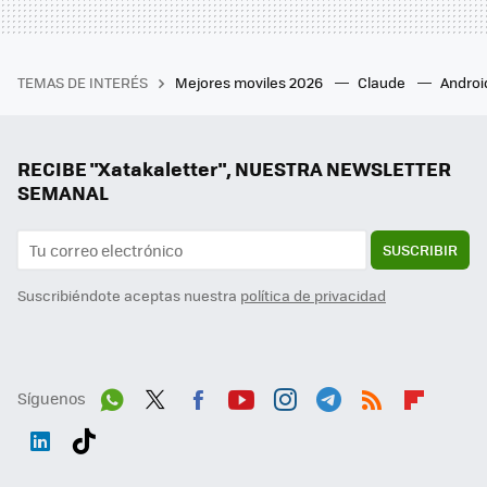
TEMAS DE INTERÉS
Mejores moviles 2026
Claude
Androi
RECIBE "Xatakaletter", NUESTRA NEWSLETTER
SEMANAL
SUSCRIBIR
Suscribiéndote aceptas nuestra
política de privacidad
Síguenos
Wh
Twit
Fac
You
Inst
Tele
RSS
Flip
ats
ter
ebo
tub
agr
gra
boa
Link
Tikt