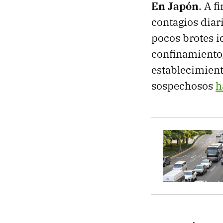
En Japón
. A 
contagios diar
pocos brotes i
confinamiento
establecimient
sospechosos
h