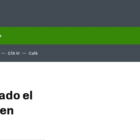
GTA VI
Café
ado el
 en