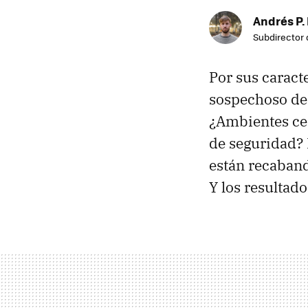
Andrés P.
Subdirector 
Por sus caracte
sospechoso de
¿Ambientes cer
de seguridad? 
están recaband
Y los resultad