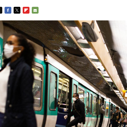
FACEBOOK
TWITTER
FLIPBOARD
E-
MAIL