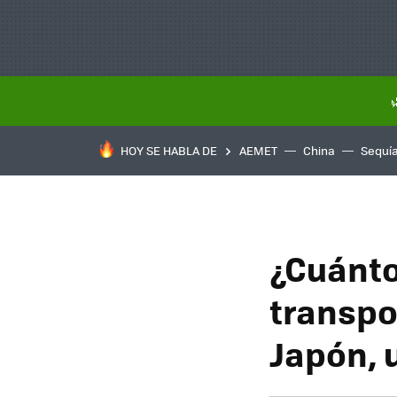
HOY SE HABLA DE
AEMET
China
Sequí
¿Cuánto
transpo
Japón, u