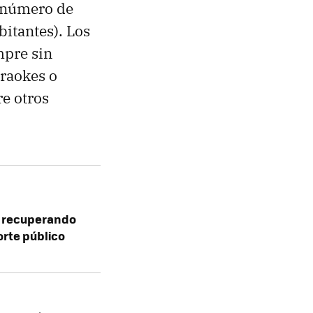
l número de
bitantes). Los
mpre sin
araokes o
re otros
tá recuperando
orte público