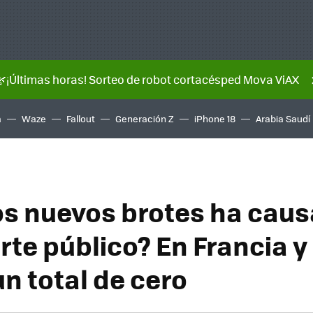
🌿¡Últimas horas! Sorteo de robot cortacésped Mova ViAX
a
Waze
Fallout
Generación Z
iPhone 18
Arabia Saudí
s nuevos brotes ha caus
rte público? En Francia y
n total de cero