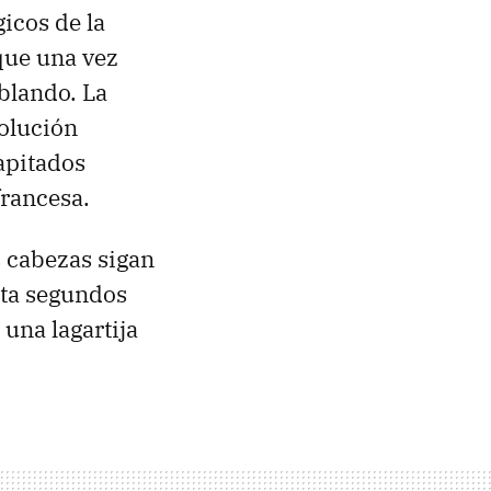
gicos de la
 que una vez
blando. La
volución
apitados
francesa.
s cabezas sigan
nta segundos
una lagartija