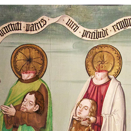
FACEBOOK
TWITTER
FLIPBOARD
E-
MAIL