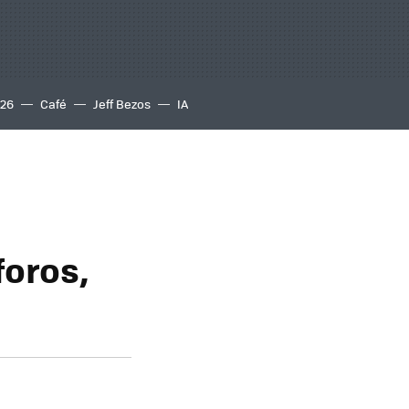
S26
Café
Jeff Bezos
IA
foros,