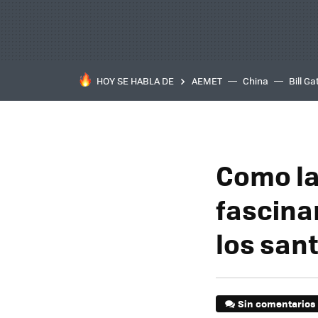
HOY SE HABLA DE
AEMET
China
Bill Ga
Como la
fascinan
los san
Sin comentarios