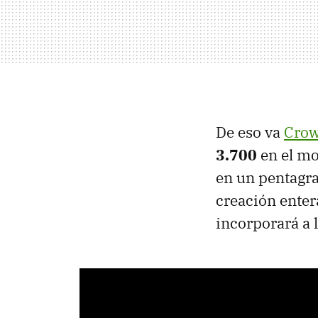
De eso va
Cro
3.700
en el mo
en un pentagra
creación entera 
incorporará a 