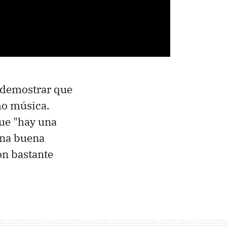
es demostrar que
mo música.
ue "hay una
una buena
ón bastante