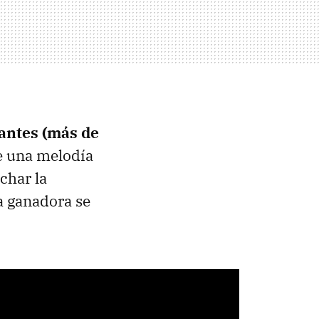
pantes (más de
de una melodía
char la
ota ganadora se