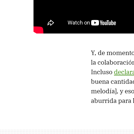
Y, de moment
la colaboració
Incluso
declar
buena cantidad
melodía], y es
aburrida para l