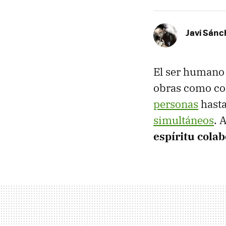
Javi Sánc
El ser humano
obras como col
personas
hast
simultáneos
. 
espíritu colab