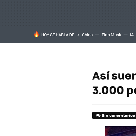
HOY SE HABLA DE
China
Elon Musk
IA
Así sue
3.000 p
Sin comentarios