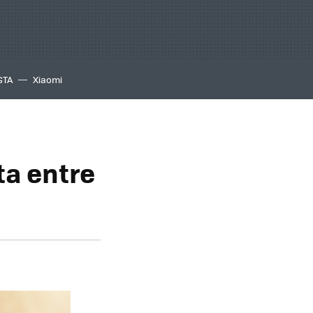
GTA
Xiaomi
a entre