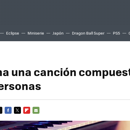
Eclipse
Miniserie
Japón
Dragon Ball Super
PS5
na una canción compuest
ersonas
FACEBOOK
TWITTER
FLIPBOARD
E-
MAIL