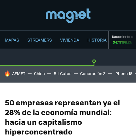
Suscríbete a
MAPAS
STREAMERS
VIVIENDA
HISTORIA
HOY SE HABLA DE
AEMET
China
Bill Gates
Generación Z
iPhone 18
50 empresas representan ya el
28% de la economía mundial:
hacia un capitalismo
hiperconcentrado