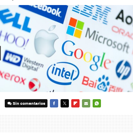
Sin comentarios
FACEBOOK
TWITTER
FLIPBOARD
E-
WHATSAPP
MAIL