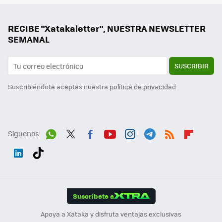
RECIBE "Xatakaletter", NUESTRA NEWSLETTER
SEMANAL
SUSCRIBIR
Suscribiéndote aceptas nuestra
política de privacidad
Síguenos
Wh
Twit
Fac
You
Inst
Tele
RSS
Flip
ats
ter
ebo
tub
agr
gra
boa
Link
Tikt
App
ok
e
am
m
rd
edI
ok
Suscríbete a
n
Apoya a Xataka y disfruta ventajas exclusivas