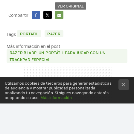
VER ORIGINAL
Compartir
FACEBOOK
X
E-
MAIL
PORTÁTIL
RAZER
Tags
Más información en el post
RAZER BLADE: UN PORTÁTIL PARA JUGAR CON UN
TRACKPAD ESPECIAL
Utilizamos cookies de terceros para generar estadísticas
de audiencia y mostrar publicidad personalizada
analizando tu navegación. Si sigues navegando estarás
aceptando su uso.
Más información