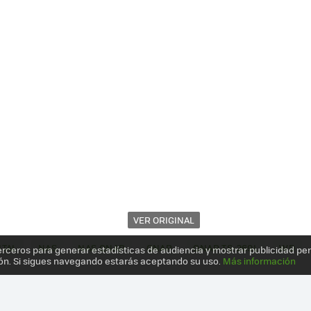
VER ORIGINAL
ITAL
NAS
NAS QNAP
QNAP
QNAP TS-269L
WD
erceros para generar estadísticas de audiencia y mostrar publicidad pe
ón. Si sigues navegando estarás aceptando su uso.
Más información
STERN DIGITAL RED EN RAID 0, ANÁLISIS