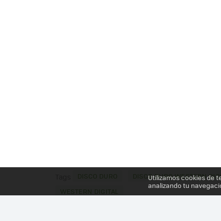
DISCO DURO
DISCO DURO WESTERN DIG
Tags
Utilizamos cookies de t
analizando tu navegaci
WESTERN DIGITAL
Más información en el post
QNAP TS-269L CON WE