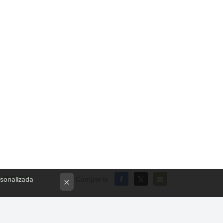
WD RED
Compartir
rsonalizada
×
FACEBOOK
X
E-
MAIL