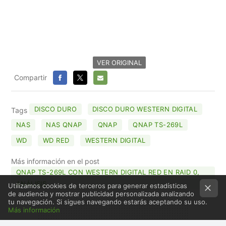
VER ORIGINAL
Compartir
FACEBOOK
X
E-
MAIL
DISCO DURO
DISCO DURO WESTERN DIGITAL
Tags
NAS
NAS QNAP
QNAP
QNAP TS-269L
WD
WD RED
WESTERN DIGITAL
Más información en el post
QNAP TS-269L CON WESTERN DIGITAL RED EN RAID 0,
ANÁLISIS
Utilizamos cookies de terceros para generar estadísticas
de audiencia y mostrar publicidad personalizada analizando
tu navegación. Si sigues navegando estarás aceptando su uso.
Más información