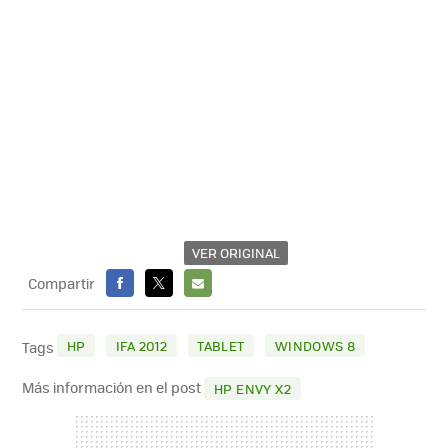
VER ORIGINAL
Compartir
FACEBOOK
X
E-
MAIL
HP
IFA 2012
TABLET
WINDOWS 8
Tags
Más información en el post
HP ENVY X2