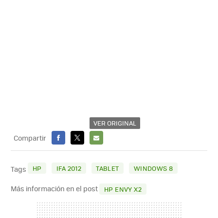
VER ORIGINAL
Compartir
FACEBOOK
X
E-
MAIL
HP
IFA 2012
TABLET
WINDOWS 8
Tags
Más información en el post
HP ENVY X2