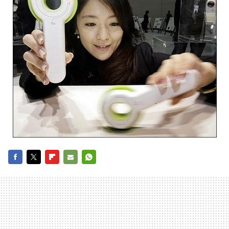
FACEBOOK
TWITTER
FLIPBOARD
E-
WHATSAPP
MAIL