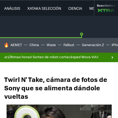
Suscríbete a
ANÁLISIS
XATAKA SELECCIÓN
CIENCIA
MOVILIDAD
HOY SE HABLA DE
AEMET
China
Waze
Fallout
Generación Z
iPh
🌿¡Últimas horas! Sorteo de robot cortacésped Mova ViAX
Twirl N' Take, cámara de fotos de
Sony que se alimenta dándole
vueltas