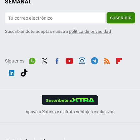
SEMANAL
SUSCRIBIR
Suscribiéndote aceptas nuestra
política de privacidad
Síguenos
Wh
Twit
Fac
You
Inst
Tele
RSS
Flip
ats
ter
ebo
tub
agr
gra
boa
Link
Tikt
App
ok
e
am
m
rd
edI
ok
Suscríbete a
n
Apoya a Xataka y disfruta ventajas exclusivas