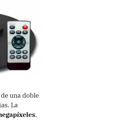
de una doble
as. La
megapíxeles
.