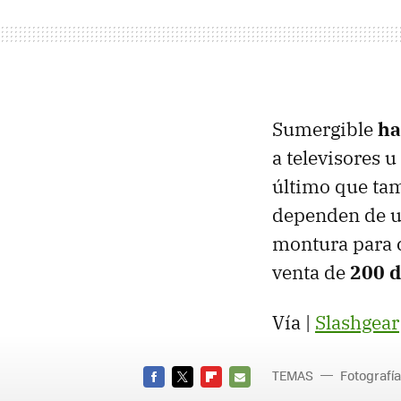
Sumergible
ha
a televisores
último que tam
dependen de un
montura para c
venta de
200 d
Vía |
Slashgear
TEMAS
Fotografía
FACEBOOK
TWITTER
FLIPBOARD
E-