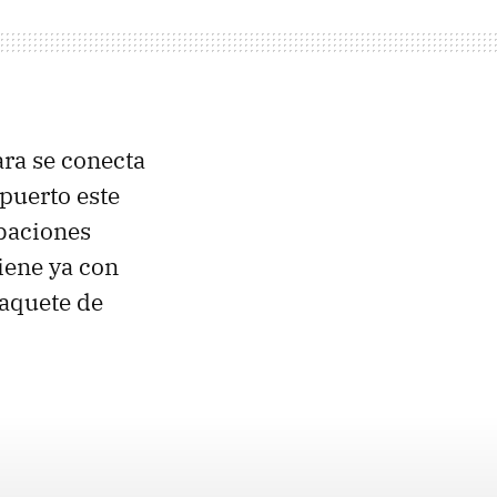
ara se conecta
puerto este
abaciones
iene ya con
paquete de