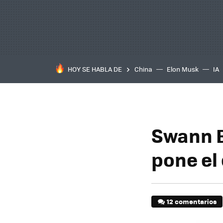
HOY SE HABLA DE
China
Elon Musk
IA
Swann B
pone el
12 comentarios