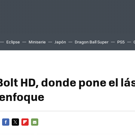
Eclipse
Miniserie
Japón
Dragon Ball Super
PS5
olt HD, donde pone el lás
 enfoque
FACEBOOK
TWITTER
FLIPBOARD
E-