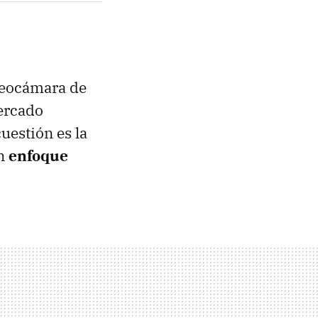
deocámara de
mercado
uestión es la
un
enfoque