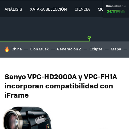
Suscríbete a
ANÁLISIS
XATAKA SELECCIÓN
CIENCIA
MOVILIDAD
HOY SE HABLA DE
China
Elon Musk
Generación Z
Eclipse
Mapa
Sanyo VPC-HD2000A y VPC-FH1A
incorporan compatibilidad con
iFrame