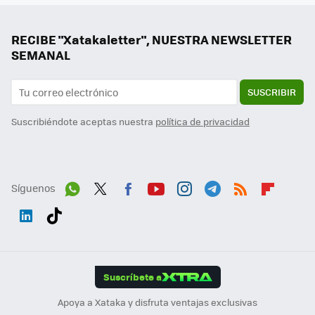
RECIBE "Xatakaletter", NUESTRA NEWSLETTER
SEMANAL
SUSCRIBIR
Suscribiéndote aceptas nuestra
política de privacidad
Síguenos
Wh
Twit
Fac
You
Inst
Tele
RSS
Flip
ats
ter
ebo
tub
agr
gra
boa
Link
Tikt
App
ok
e
am
m
rd
edI
ok
Suscríbete a
n
Apoya a Xataka y disfruta ventajas exclusivas