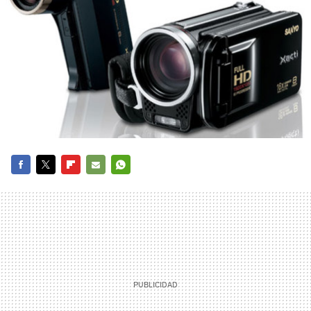
FACEBOOK
TWITTER
FLIPBOARD
E-
WHATSAPP
MAIL