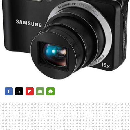
FACEBOOK
TWITTER
FLIPBOARD
E-
WHATSAPP
MAIL