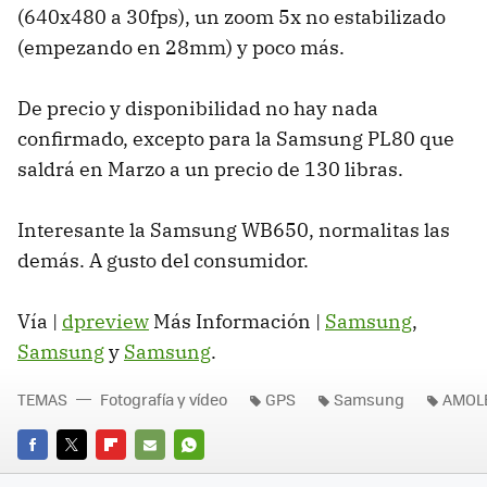
(640x480 a 30fps), un zoom 5x no estabilizado
(empezando en 28mm) y poco más.
De precio y disponibilidad no hay nada
confirmado, excepto para la Samsung PL80 que
saldrá en Marzo a un precio de 130 libras.
Interesante la Samsung WB650, normalitas las
demás. A gusto del consumidor.
Vía |
dpreview
Más Información |
Samsung
,
Samsung
y
Samsung
.
TEMAS
Fotografía y vídeo
GPS
Samsung
AMOL
FACEBOOK
TWITTER
FLIPBOARD
E-
WHATSAPP