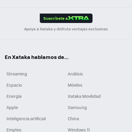
Link
Tikt
App
ok
e
am
m
rd
edI
ok
Suscríbete a
n
Apoya a Xataka y disfruta ventajas exclusivas
En Xataka hablamos de...
Streaming
Análisis
Espacio
Móviles
Energía
Xataka Movilidad
Apple
Samsung
Inteligencia artificial
China
Empleo
Windows 11