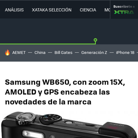
Suscríbete a
ANÁLISIS
XATAKA SELECCIÓN
CIENCIA
MOVILIDAD
HOY SE HABLA DE
AEMET
China
Bill Gates
Generación Z
iPhone 18
Samsung WB650, con zoom 15X,
AMOLED y GPS encabeza las
novedades de la marca