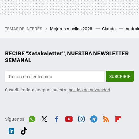
TEMAS DE INTERÉS
Mejores moviles 2026
Claude
Androi
RECIBE "Xatakaletter", NUESTRA NEWSLETTER
SEMANAL
SUSCRIBIR
Suscribiéndote aceptas nuestra
política de privacidad
Síguenos
Wh
Twit
Fac
You
Inst
Tele
RSS
Flip
ats
ter
ebo
tub
agr
gra
boa