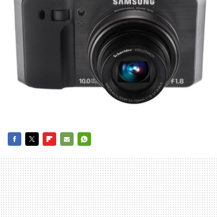
FACEBOOK
TWITTER
FLIPBOARD
E-
WHATSAPP
MAIL