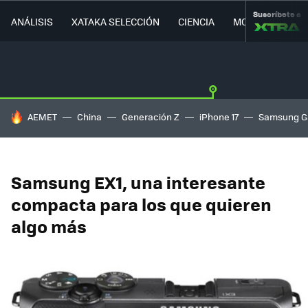
Suscríbete a
ANÁLISIS
XATAKA SELECCIÓN
CIENCIA
MOVILIDAD
HOY SE HABLA DE
AEMET
China
Generación Z
iPhone 17
Samsung G
Samsung EX1, una interesante
compacta para los que quieren
algo más