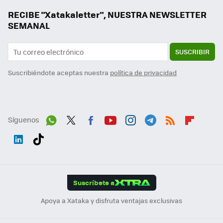
RECIBE "Xatakaletter", NUESTRA NEWSLETTER
SEMANAL
SUSCRIBIR
Suscribiéndote aceptas nuestra
política de privacidad
Síguenos
Wh
Twit
Fac
You
Inst
Tele
RSS
Flip
ats
ter
ebo
tub
agr
gra
boa
Link
Tikt
App
ok
e
am
m
rd
edI
ok
Suscríbete a
n
Apoya a Xataka y disfruta ventajas exclusivas