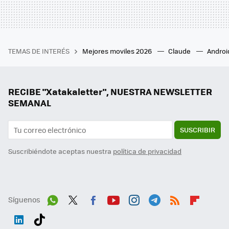
TEMAS DE INTERÉS
Mejores moviles 2026
Claude
Androi
RECIBE "Xatakaletter", NUESTRA NEWSLETTER
SEMANAL
SUSCRIBIR
Suscribiéndote aceptas nuestra
política de privacidad
Síguenos
Wh
Twit
Fac
You
Inst
Tele
RSS
Flip