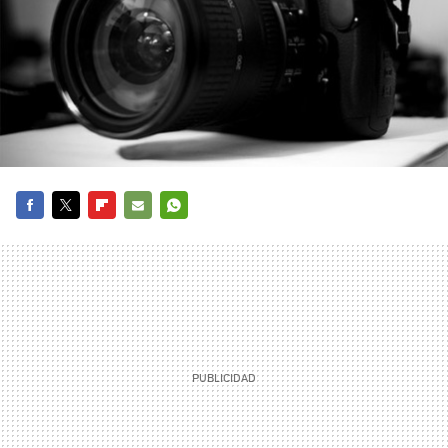
FACEBOOK
TWITTER
FLIPBOARD
E-
WHATSAPP
MAIL