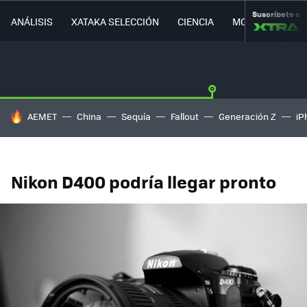
Suscríbete a
ANÁLISIS
XATAKA SELECCIÓN
CIENCIA
MOVILIDAD
HOY SE HABLA DE
AEMET
China
Sequía
Fallout
Generación Z
iP
Nikon D400 podría llegar pronto