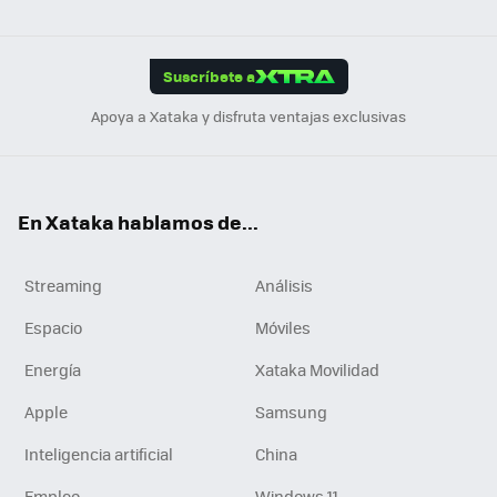
ats
ter
ebo
tub
agr
gra
boa
Link
Tikt
App
ok
e
am
m
rd
edI
ok
Suscríbete a
n
Apoya a Xataka y disfruta ventajas exclusivas
En Xataka hablamos de...
Streaming
Análisis
Espacio
Móviles
Energía
Xataka Movilidad
Apple
Samsung
Inteligencia artificial
China
Empleo
Windows 11