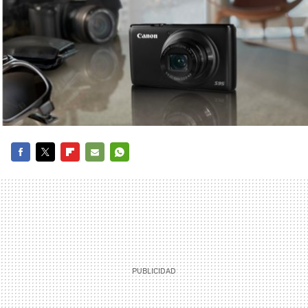
FACEBOOK
TWITTER
FLIPBOARD
E-
WHATSAPP
MAIL