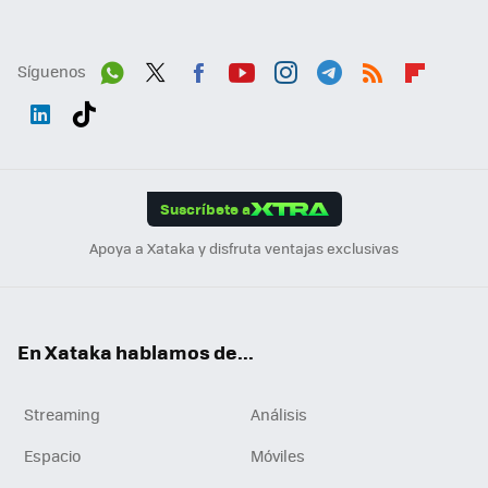
Síguenos
Wh
Twit
Fac
You
Inst
Tele
RSS
Flip
ats
ter
ebo
tub
agr
gra
boa
Link
Tikt
App
ok
e
am
m
rd
edI
ok
Suscríbete a
n
Apoya a Xataka y disfruta ventajas exclusivas
En Xataka hablamos de...
Streaming
Análisis
Espacio
Móviles