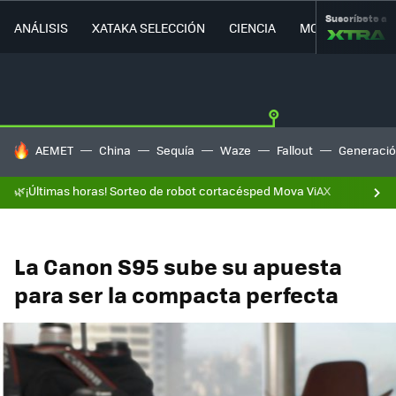
Suscríbete a
ANÁLISIS
XATAKA SELECCIÓN
CIENCIA
MOVILIDAD
HOY SE HABLA DE
AEMET
China
Sequía
Waze
Fallout
Generació
🌿¡Últimas horas! Sorteo de robot cortacésped Mova ViAX
La Canon S95 sube su apuesta
para ser la compacta perfecta