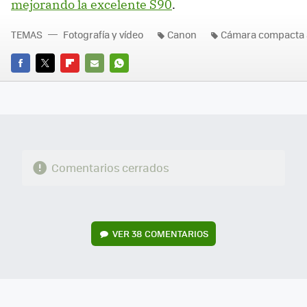
mejorando la excelente S90
.
TEMAS
Fotografía y vídeo
Canon
Cámara compacta 
FACEBOOK
TWITTER
FLIPBOARD
E-
WHATSAPP
MAIL
Comentarios cerrados
VER
38 COMENTARIOS