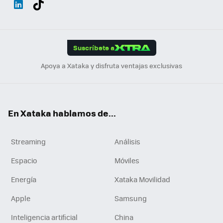
ats
ter
ebo
tub
agr
gra
boa
Link
Tikt
App
ok
e
am
m
rd
edI
ok
Suscríbete a
n
Apoya a Xataka y disfruta ventajas exclusivas
En Xataka hablamos de...
Streaming
Análisis
Espacio
Móviles
Energía
Xataka Movilidad
Apple
Samsung
Inteligencia artificial
China