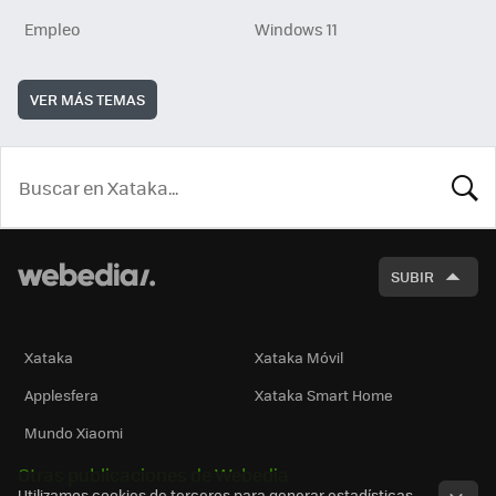
Empleo
Windows 11
VER MÁS TEMAS
BUSCA
SUBIR
Xataka
Xataka Móvil
Applesfera
Xataka Smart Home
Mundo Xiaomi
Otras publicaciones de Webedia
Utilizamos cookies de terceros para generar estadísticas