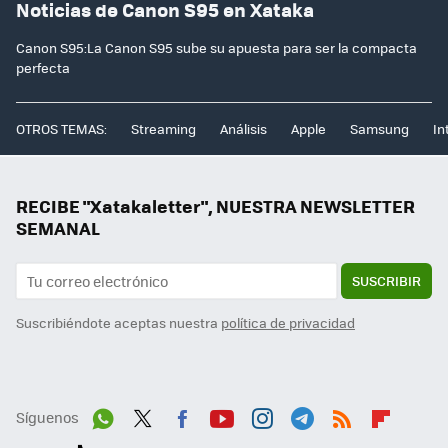
Noticias de Canon S95 en Xataka
Canon S95:La Canon S95 sube su apuesta para ser la compacta
perfecta
OTROS TEMAS:
Streaming
Análisis
Apple
Samsung
In
RECIBE "Xatakaletter", NUESTRA NEWSLETTER
SEMANAL
SUSCRIBIR
Suscribiéndote aceptas nuestra
política de privacidad
Síguenos
Wh
Twit
Fac
You
Inst
Tele
RSS
Flip