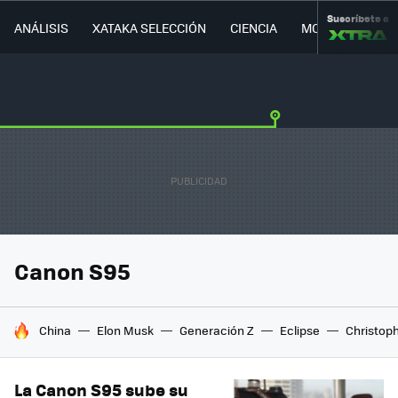
Suscríbete a
ANÁLISIS
XATAKA SELECCIÓN
CIENCIA
MOVILIDAD
Canon S95
HOY SE HABLA DE
China
Elon Musk
Generación Z
Eclipse
Christop
La Canon S95 sube su