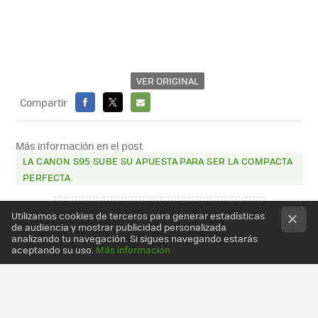
VER ORIGINAL
Compartir
FACEBOOK
X
E-
MAIL
Más información en el post
LA CANON S95 SUBE SU APUESTA PARA SER LA COMPACTA
PERFECTA
Utilizamos cookies de terceros para generar estadísticas
de audiencia y mostrar publicidad personalizada
analizando tu navegación. Si sigues navegando estarás
aceptando su uso.
Más información