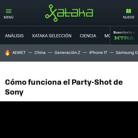
MENÚ
NUEVO
Suscríbete a
ANÁLISIS
XATAKA SELECCIÓN
CIENCIA
MOVILIDAD
HOY SE HABLA DE
AEMET
China
Generación Z
iPhone 17
Samsung G
Cómo funciona el Party-Shot de
Sony