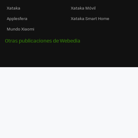
Xataka
Xataka Móvil
Applesfera
Xataka Smart Home
Mundo Xiaomi
Otras publicaciones de Webedia