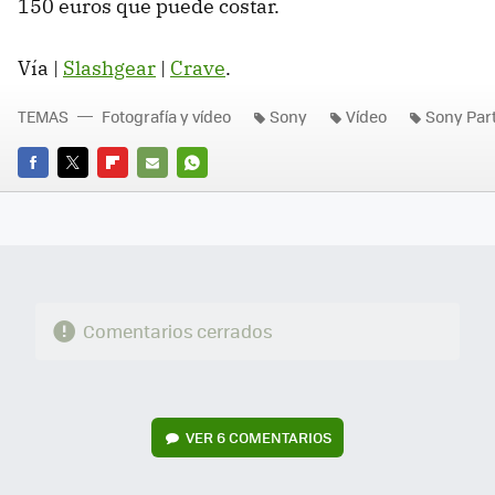
150 euros que puede costar.
Vía |
Slashgear
|
Crave
.
TEMAS
Fotografía y vídeo
Sony
Vídeo
Sony Par
FACEBOOK
TWITTER
FLIPBOARD
E-
WHATSAPP
MAIL
Comentarios cerrados
VER
6 COMENTARIOS