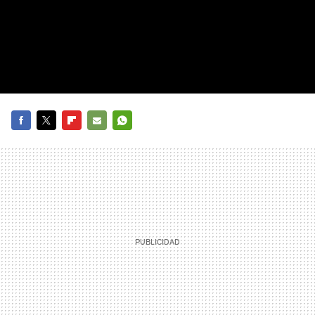
FACEBOOK
TWITTER
FLIPBOARD
E-
WHATSAPP
MAIL