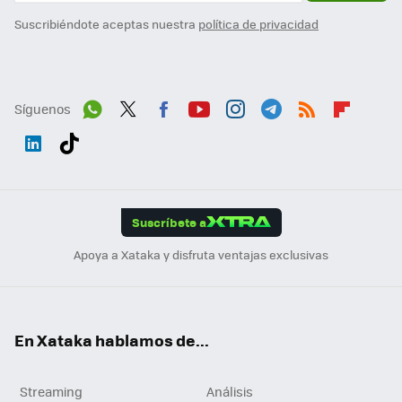
Suscribiéndote aceptas nuestra
política de privacidad
Síguenos
Wh
Twit
Fac
You
Inst
Tele
RSS
Flip
ats
ter
ebo
tub
agr
gra
boa
Link
Tikt
App
ok
e
am
m
rd
edI
ok
Suscríbete a
n
Apoya a Xataka y disfruta ventajas exclusivas
En Xataka hablamos de...
Streaming
Análisis