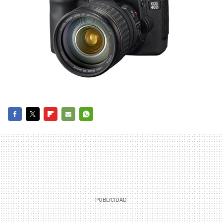
FACEBOOK
TWITTER
FLIPBOARD
E-
WHATSAPP
MAIL