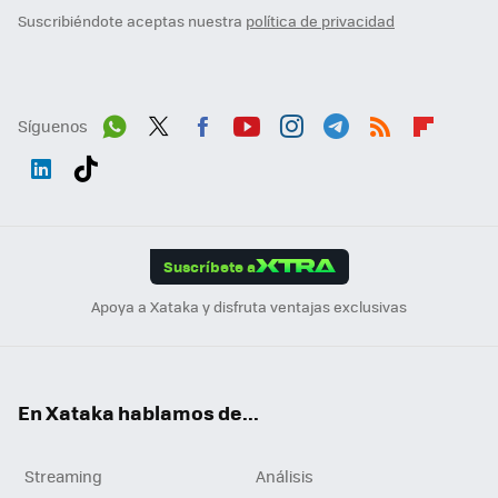
Suscribiéndote aceptas nuestra
política de privacidad
Síguenos
Wh
Twit
Fac
You
Inst
Tele
RSS
Flip
ats
ter
ebo
tub
agr
gra
boa
Link
Tikt
App
ok
e
am
m
rd
edI
ok
Suscríbete a
n
Apoya a Xataka y disfruta ventajas exclusivas
En Xataka hablamos de...
Streaming
Análisis