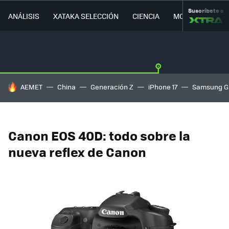
Suscríbete a
ANÁLISIS
XATAKA SELECCIÓN
CIENCIA
MOVILIDAD
HOY SE HABLA DE
AEMET
China
Generación Z
iPhone 17
Samsung G
Canon EOS 40D: todo sobre la
nueva reflex de Canon