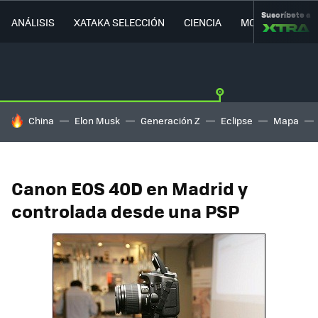
Suscríbete a
ANÁLISIS
XATAKA SELECCIÓN
CIENCIA
MOVILIDAD
HOY SE HABLA DE
China
Elon Musk
Generación Z
Eclipse
Mapa
Canon EOS 40D en Madrid y
controlada desde una PSP