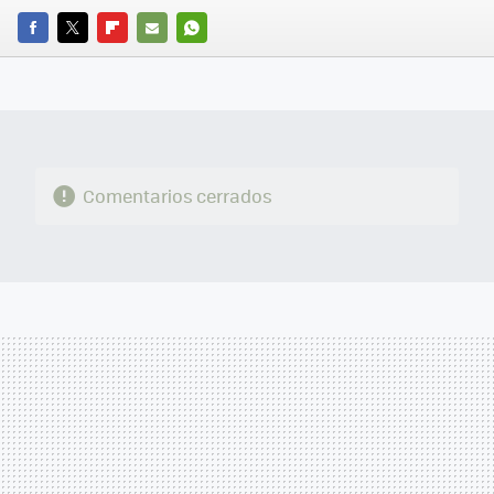
FACEBOOK
TWITTER
FLIPBOARD
E-
WHATSAPP
MAIL
Comentarios cerrados