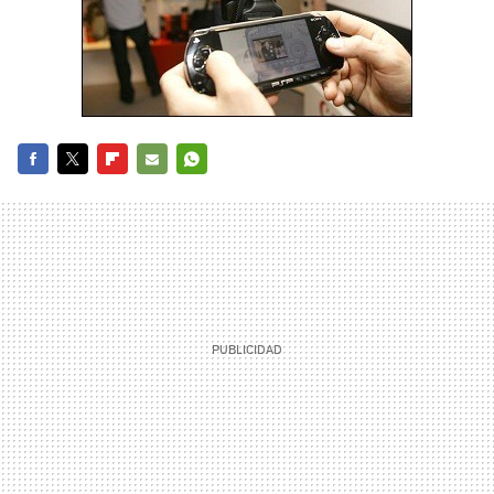
FACEBOOK
TWITTER
FLIPBOARD
E-
WHATSAPP
MAIL