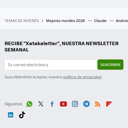
TEMAS DE INTERÉS
Mejores moviles 2026
Claude
Androi
RECIBE "Xatakaletter", NUESTRA NEWSLETTER
SEMANAL
SUSCRIBIR
Suscribiéndote aceptas nuestra
política de privacidad
Síguenos
Wh
Twit
Fac
You
Inst
Tele
RSS
Flip
ats
ter
ebo
tub
agr
gra
boa
Link
Tikt