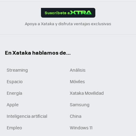
App
ok
e
am
m
rd
edI
ok
Suscríbete a
n
Apoya a Xataka y disfruta ventajas exclusivas
En Xataka hablamos de...
Streaming
Análisis
Espacio
Móviles
Energía
Xataka Movilidad
Apple
Samsung
Inteligencia artificial
China
Empleo
Windows 11