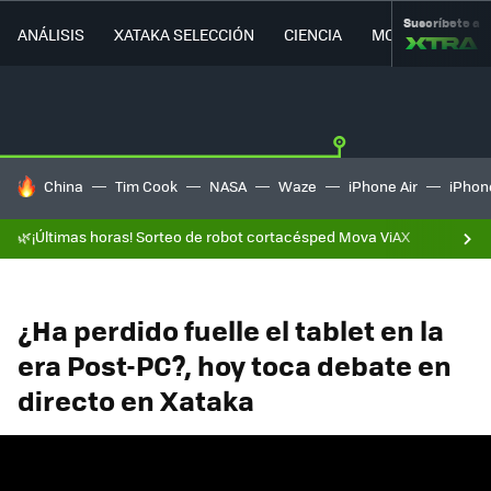
Suscríbete a
ANÁLISIS
XATAKA SELECCIÓN
CIENCIA
MOVILIDAD
HOY SE HABLA DE
China
Tim Cook
NASA
Waze
iPhone Air
iPhone
🌿¡Últimas horas! Sorteo de robot cortacésped Mova ViAX
¿Ha perdido fuelle el tablet en la
era Post-PC?, hoy toca debate en
directo en Xataka