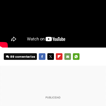
89 comentarios
FACEBOOK
TWITTER
FLIPBOARD
E-
WHATSAPP
MAIL