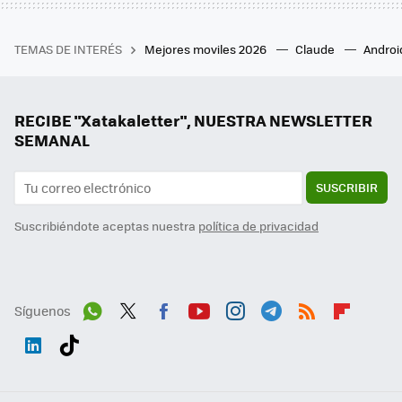
TEMAS DE INTERÉS
Mejores moviles 2026
Claude
Androi
RECIBE "Xatakaletter", NUESTRA NEWSLETTER
SEMANAL
SUSCRIBIR
Suscribiéndote aceptas nuestra
política de privacidad
Síguenos
Wh
Twit
Fac
You
Inst
Tele
RSS
Flip
ats
ter
ebo
tub
agr
gra
boa
Link
Tikt
App
ok
e
am
m
rd
edI
ok