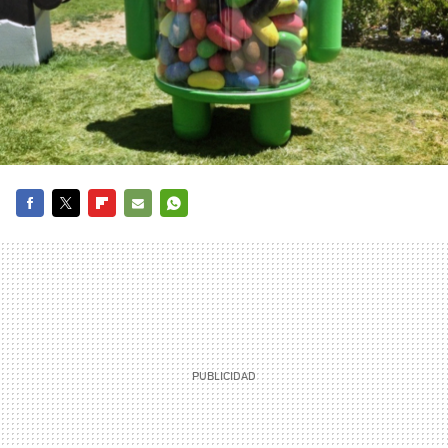
FACEBOOK
TWITTER
FLIPBOARD
E-
WHATSAPP
MAIL