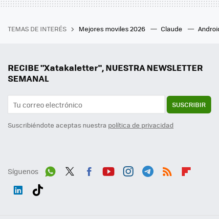
TEMAS DE INTERÉS
Mejores moviles 2026
Claude
Androi
RECIBE "Xatakaletter", NUESTRA NEWSLETTER
SEMANAL
SUSCRIBIR
Suscribiéndote aceptas nuestra
política de privacidad
Síguenos
Wh
Twit
Fac
You
Inst
Tele
RSS
Flip
ats
ter
ebo
tub
agr
gra
boa
Link
Tikt
App
ok
e
am
m
rd