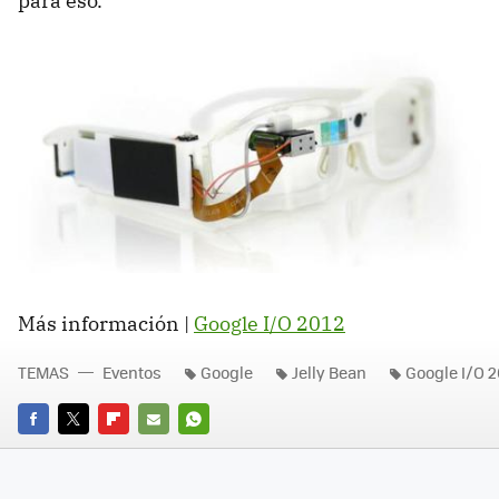
para eso.
Más información |
Google I/O 2012
TEMAS
Eventos
Google
Jelly Bean
Google I/O 2
FACEBOOK
TWITTER
FLIPBOARD
E-
WHATSAPP
MAIL