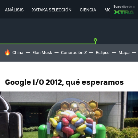
Suscríbete a
ANÁLISIS
XATAKA SELECCIÓN
CIENCIA
MOVILIDAD
HOY SE HABLA DE
China
Elon Musk
Generación Z
Eclipse
Mapa
Google I/O 2012, qué esperamos