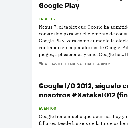
Google Play
TABLETS
Nexus 7, el tablet que Google ha admiti
construido para ser el elemento de con
Google Play, verá como aumenta la ofert
contenido en la plataforma de Google. 
juegos, aplicaciones y cine, Google ha...
L
COMENTARIOS
4
JAVIER PENALVA
HACE 14 AÑOS
Google I/O 2012, síguelo 
nosotros #XatakaIO12 (fin
EVENTOS
Google tiene mucho que decirnos hoy y 
fallaros. Desde las seis de la tarde os h