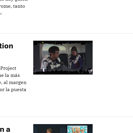
hrome, tanto
»
tion
 Project
ue la más
e, al margen
or la puesta
an a