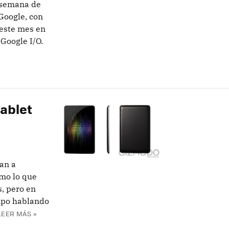
 semana de
 Google, con
 este mes en
Google I/O.
tablet
an a
omo lo que
s, pero en
mpo hablando
LEER MÁS »