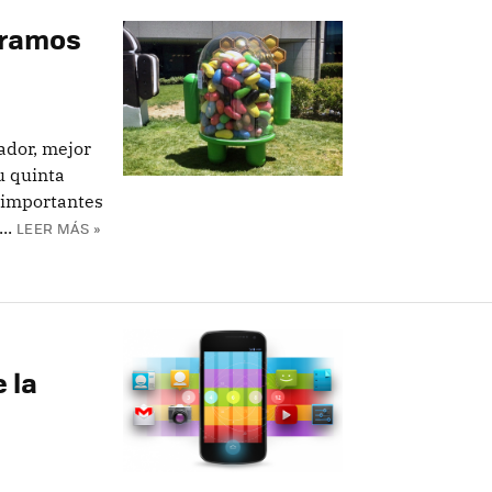
eramos
ador, mejor
u quinta
 importantes
..
LEER MÁS »
 la