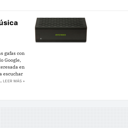
música
as gafas con
o Google,
teresada en
a escuchar
.
LEER MÁS »