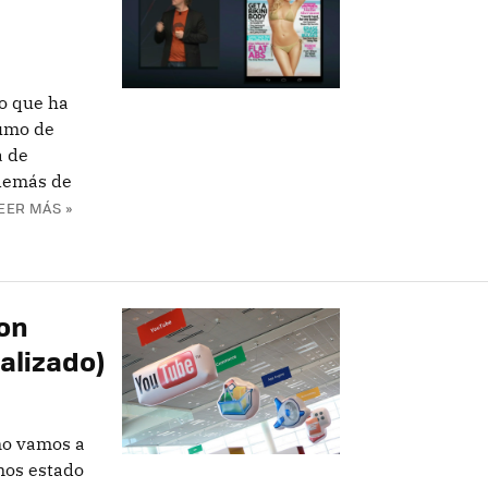
do que ha
sumo de
a de
Además de
EER MÁS »
con
alizado)
no vamos a
emos estado