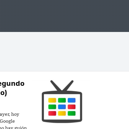
 segundo
o)
ayer, hoy
 Google
no hay guión