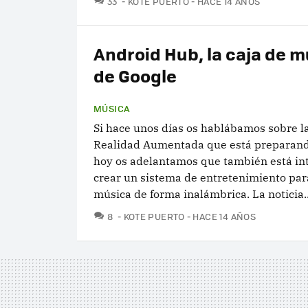
33
KOTE PUERTO
HACE 14 AÑOS
Android Hub, la caja de 
de Google
MÚSICA
Si hace unos días os hablábamos sobre l
Realidad Aumentada que está preparand
hoy os adelantamos que también está in
crear un sistema de entretenimiento par
música de forma inalámbrica. La noticia..
COMENTARIOS
8
KOTE PUERTO
HACE 14 AÑOS