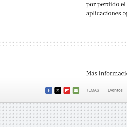
por perdido el
aplicaciones o
Más informaci
TEMAS
Eventos
FACEBOOK
TWITTER
FLIPBOARD
E-
MAIL