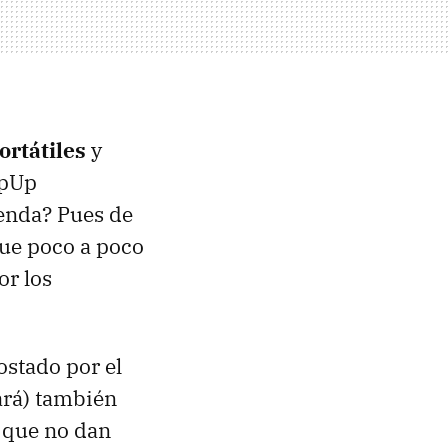
ortátiles
y
ppUp
ienda? Pues de
que poco a poco
or los
stado por el
ará) también
 que no dan