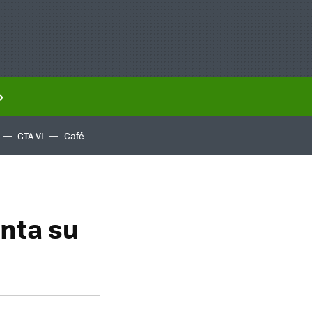
GTA VI
Café
nta su