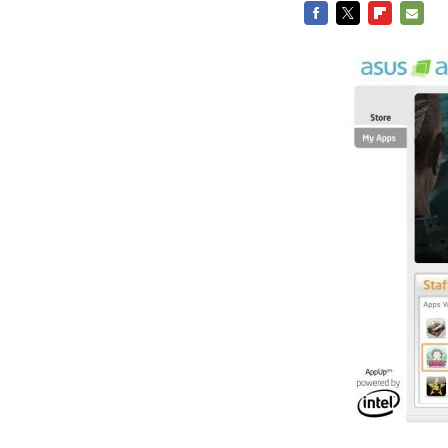
FACEBOOK
TWITTER
FLIPBOARD
E-
MAIL