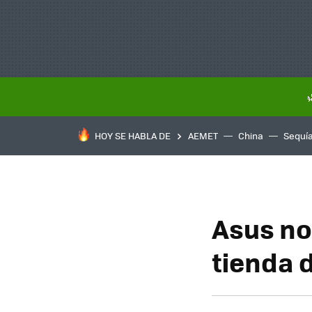
HOY SE HABLA DE
AEMET
China
Sequí
Asus no
tienda 