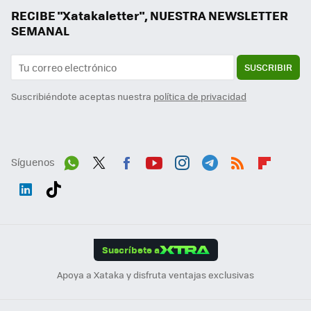
RECIBE "Xatakaletter", NUESTRA NEWSLETTER
SEMANAL
SUSCRIBIR
Suscribiéndote aceptas nuestra
política de privacidad
Síguenos
Wh
Twit
Fac
You
Inst
Tele
RSS
Flip
ats
ter
ebo
tub
agr
gra
boa
Link
Tikt
App
ok
e
am
m
rd
edI
ok
Suscríbete a
n
Apoya a Xataka y disfruta ventajas exclusivas