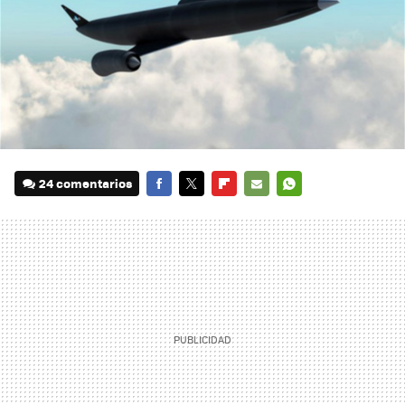
24 comentarios
FACEBOOK
TWITTER
FLIPBOARD
E-
WHATSAPP
MAIL