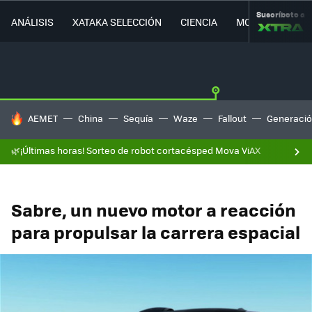
Suscríbete a
ANÁLISIS
XATAKA SELECCIÓN
CIENCIA
MOVILIDAD
HOY SE HABLA DE
AEMET
China
Sequía
Waze
Fallout
Generació
🌿¡Últimas horas! Sorteo de robot cortacésped Mova ViAX
Sabre, un nuevo motor a reacción
para propulsar la carrera espacial