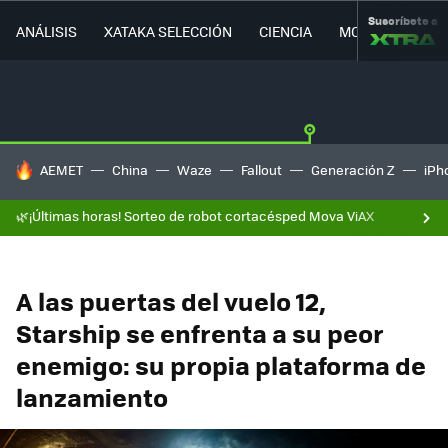
Suscríbete a
ANÁLISIS
XATAKA SELECCIÓN
CIENCIA
MOVILIDAD
HOY SE HABLA DE
AEMET
China
Waze
Fallout
Generación Z
iPh
🌿¡Últimas horas! Sorteo de robot cortacésped Mova ViAX
A las puertas del vuelo 12,
Starship se enfrenta a su peor
enemigo: su propia plataforma de
lanzamiento