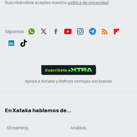
Suscribiéndote aceptas nuestra
política de privacidad
Síguenos
Wh
Twit
Fac
You
Inst
Tele
RSS
Flip
ats
ter
ebo
tub
agr
gra
boa
Link
Tikt
App
ok
e
am
m
rd
edI
ok
Suscríbete a
n
Apoya a Xataka y disfruta ventajas exclusivas
En Xataka hablamos de...
Streaming
Análisis