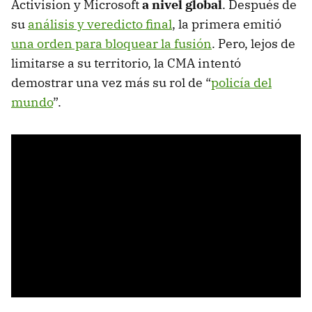
Activision y Microsoft
a nivel global
. Después de
su
análisis y veredicto final
, la primera emitió
una orden para bloquear la fusión
. Pero, lejos de
limitarse a su territorio, la CMA intentó
demostrar una vez más su rol de “
policía del
mundo
”.