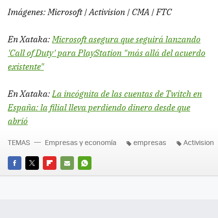
Imágenes: Microsoft | Activision | CMA | FTC
En Xataka:
Microsoft asegura que seguirá lanzando
'Call of Duty' para PlayStation "más allá del acuerdo
existente"
En Xataka:
La incógnita de las cuentas de Twitch en
España: la filial lleva perdiendo dinero desde que
abrió
TEMAS
Empresas y economía
empresas
Activision
FACEBOOK
TWITTER
FLIPBOARD
E-
WHATSAPP
MAIL