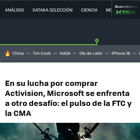
Suscríbete a
ANÁLISIS
XATAKA SELECCIÓN
CIENCIA
MOVILIDAD
HOY SE HABLA DE
China
Tim Cook
NASA
Ola de calor
iPhone 18
En su lucha por comprar
Activision, Microsoft se enfrenta
a otro desafío: el pulso de la FTC y
la CMA