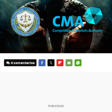
4 comentarios
FACEBOOK
TWITTER
FLIPBOARD
E-
WHATSAPP
MAIL