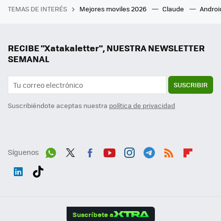
TEMAS DE INTERÉS
Mejores moviles 2026
Claude
Androi
RECIBE "Xatakaletter", NUESTRA NEWSLETTER
SEMANAL
SUSCRIBIR
Suscribiéndote aceptas nuestra
política de privacidad
Síguenos
Wh
Twit
Fac
You
Inst
Tele
RSS
Flip
ats
ter
ebo
tub
agr
gra
boa
Link
Tikt
App
ok
e
am
m
rd
edI
ok
Suscríbete a
n